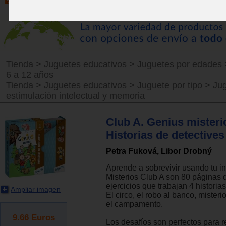
Tienda
>
Juguetes educativos
>
Juguetes por edades
6 a 12 años
Tienda
>
Juguetes educativos
>
Juguete por tipo
>
Ju
estimulación intelectual y memoria
Club A. Genius misteri
Historias de detectives
Petra Fuková, Libor Drobný
Aprende a sobrevivir usando tu i
Misterios Club A son 80 páginas 
ejercicios que trabajan 4 historias
Ampliar imagen
El circo, el robo al banco, misterio
el campamento.
9.66
Euros
Los desafíos son perfectos para r