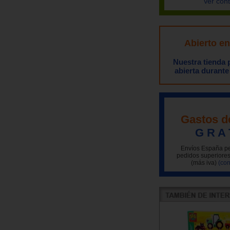
Ver con
Abierto e
Nuestra tienda
abierta durante
Gastos d
G R A 
Envíos España pe
pedidos superiores
(más iva)
(con