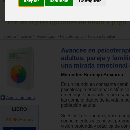
Aceptar
Renuncio
Configurar
Tienda
>
Libros
>
Psicología
>
Psicoterapia
>
Terapia familiar
Avances en psicoterap
adultos, pareja y famil
una mirada emocional 
Mercedes Bermejo Boixareu
En un mundo en constante cambio
psicoterapia emocional sistémic
un enfoque innovador y necesari
Ampliar imagen
las complejidades de la vida mo
población adulta.
LIBRO
Si es psicoterapeuta y busca amp
23.95
Euros
conocimientos y técnicas, propo
visión profunda y práctica de cóm