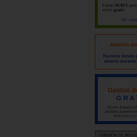
Faltan
59,90 €
para
envío
gratis
Ver con
Abierto e
Nuestra tienda
abierta durante
Gastos d
G R A 
Envíos España pe
pedidos superiores
(más iva)
(con