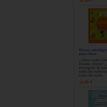
19.90 €
Dioses mitológic
para niños
¿Sabes quién sost
bóveda celeste? ¿
encargado de que 
todas las mañana
todas las noche...
14.90 €