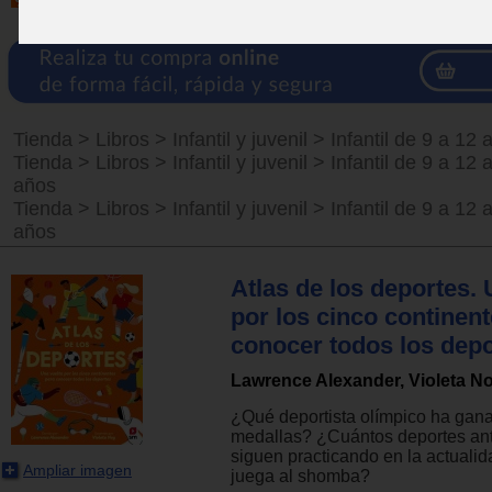
Tienda
>
Libros
>
Infantil y juvenil
>
Infantil de 9 a 12 
Tienda
>
Libros
>
Infantil y juvenil
>
Infantil de 9 a 12 
años
Tienda
>
Libros
>
Infantil y juvenil
>
Infantil de 9 a 12 
años
Atlas de los deportes. 
por los cinco continen
conocer todos los dep
Lawrence Alexander, Violeta N
¿Qué deportista olímpico ha ga
medallas? ¿Cuántos deportes an
siguen practicando en la actual
Ampliar imagen
juega al shomba?