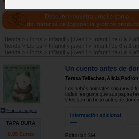
Tienda
>
Libros
>
Infantil y juvenil
>
Infantil de 0 a 2 a
Tienda
>
Libros
>
Infantil y juvenil
>
Infantil de 0 a 2 a
Tienda
>
Libros
>
Infantil y juvenil
>
Infantil de 0 a 2 a
Un cuento antes de do
Teresa Tellechea, Alicia Padrón
Los bebés animales son muy difer
todos les gusta que sus papás le
y les den un beso antes de dormir
Ampliar imagen
Información adicional
TAPA DURA
9.95
Euros
Editorial:
SM