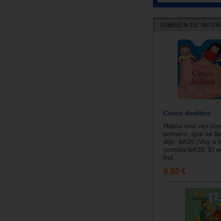
Cinco deditos
Había una vez cinc
primero, que se l
dijo: &#39;¡Voy a 
comida!&#39; El s
Índ...
8.50 €