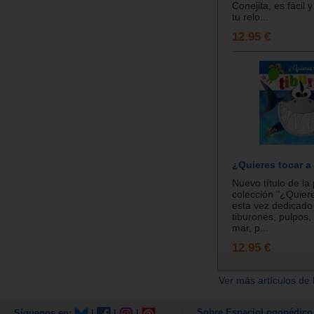
Conejita, es fácil 
tu relo...
12.95 €
¿Quieres tocar a
Nuevo título de la
colección "¿Quiere
esta vez dedicado 
tiburones, pulpos, 
mar, p...
12.95 €
Ver más artículos de 
Sobre EspacioLogopédico
Síguenos en:
|
|
|