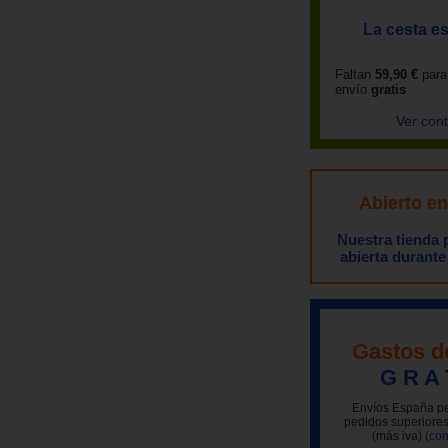
La cesta es
Faltan
59,90 €
para
envío
gratis
Ver con
Abierto e
Nuestra tienda
abierta durante
Gastos d
G R A 
Envíos España pe
pedidos superiores
(más iva)
(con