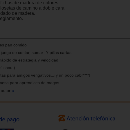
7 fichas de madera de colores.
8 losetas de camino a doble cara.
1 dado de madera.
Reglamento.
 es pan comido
 juego de contar, sumar ¡Y pillas cartas!
rápido de estrategia y velocidad
'n' shout)
rtas para amigos vengativos...¡y un poco cabr****!
mesa para aprendices de magos
 autor