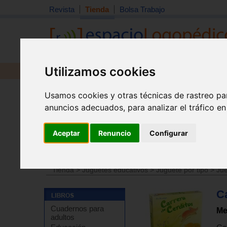
Revista
Tienda
Bolsa Trabajo
Utilizamos cookies
Revista
Libros
Material
Juguetes
Usamos cookies y otras técnicas de rastreo pa
anuncios adecuados, para analizar el tráfico e
Aceptar
Renuncio
Configurar
Tienda
>
Juguetes educativos
>
Juguetes por edades
Tienda
>
Juguetes educativos
>
Juguete por tipo
>
Jue
C
Cuadernos para
Me
adultos