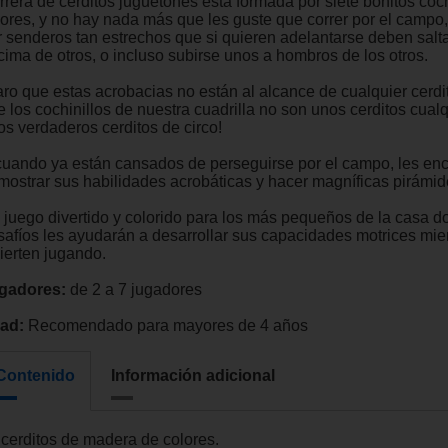
rrera de cerditos juguetones está formada por siete bonitos coch
lores, y no hay nada más que les guste que correr por el campo
r senderos tan estrechos que si quieren adelantarse deben salt
cima de otros, o incluso subirse unos a hombros de los otros.
aro que estas acrobacias no están al alcance de cualquier cerdi
 los cochinillos de nuestra cuadrilla no son unos cerditos cualq
os verdaderos cerditos de circo!
cuando ya están cansados de perseguirse por el campo, les en
mostrar sus habilidades acrobáticas y hacer magníficas pirámid
 juego divertido y colorido para los más pequeños de la casa d
safíos les ayudarán a desarrollar sus capacidades motrices mie
vierten jugando.
gadores:
de 2 a 7 jugadores
ad:
Recomendado para mayores de 4 años
Contenido
Información adicional
7 cerditos de madera de colores.