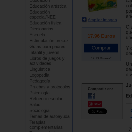
Educación
Ca
co
Educación artística
po
Educación
en
especial/NEE
Ampliar imagen
Educación física
Cl
Diccionarios
que
Escuela
17.96
Euros
un
Estimulación precoz
Guías para padres
Y 
Infantil y juvenil
de
Libros de juegos y
17.13 Dólares*
actividades
Un
Lingüística
de
di
Logopedia
Pedagogía
Ju
Pruebas y protocolos
Compartir en:
Psicología
Ed
Refuerzo escolar
Save
Salud
Sociología
Temas de autoayuda
Terapias
complementarias
- 