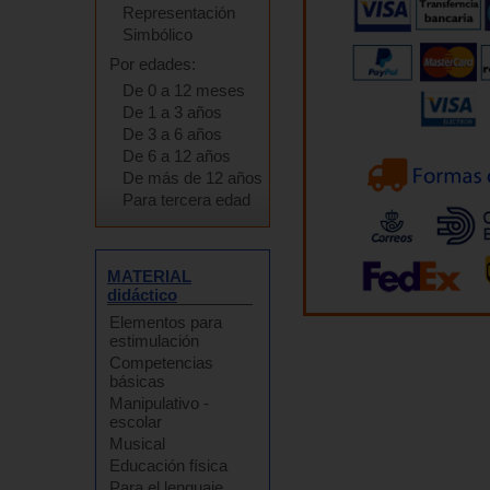
Representación
Simbólico
Por edades:
De 0 a 12 meses
De 1 a 3 años
De 3 a 6 años
De 6 a 12 años
De más de 12 años
Para tercera edad
MATERIAL
didáctico
Elementos para
estimulación
Competencias
básicas
Manipulativo -
escolar
Musical
Educación física
Para el lenguaje