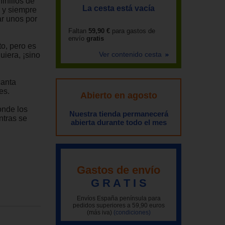
inillos de
La cesta está vacía
, y siempre
ar unos por
Faltan
59,90 €
para gastos de
envío
gratis
to, pero es
Ver contenido cesta
uiera, ¡sino
canta
es.
Abierto en agosto
onde los
Nuestra tienda permanecerá
ntras se
abierta durante todo el mes
Gastos de envío
G R A T I S
Envíos España península para
pedidos superiores a 59,90 euros
(más iva)
(condiciones)