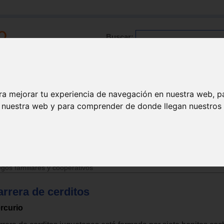
Buscar:
Formación
Directorio
Trabajo
Registro
ra mejorar tu experiencia de navegación en nuestra web, p
n nuestra web y para comprender de donde llegan nuestros v
>
Juguetes de 3 a 6 años
gos familiares y cooperativos
arrera de cerditos
rcurio