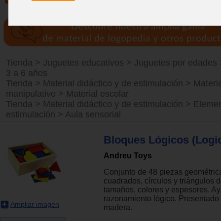
Tienda
>
Juguetes educativos
>
Juguetes por edades
3 a 6 años
Tienda
>
Material didáctico y de estimulación
>
Materia
manipulativo
>
Material escolar
Tienda
>
Material didáctico y de estimulación
>
Elemen
estimulación
>
Aula sensorial
Bloques Lógicos (Logi
Andreu Toys
Conjunto de 48 piezas geométrica
cuadrados, círculos y triángulos d
tamaños, colores y espesores. Ay
razonamiento lógico. Presentado 
Ampliar imagen
madera.