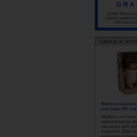
G R A 
Envíos España pe
pedidos superiores
(más iva)
(con
Muñeca caucásica
con ropa (38 cm)
Muñeca con caract
representativas de
caucásica pelo peli
marrones. Este m
pertenece promuev