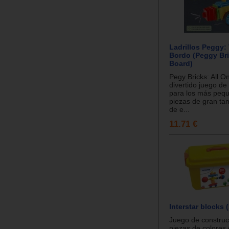
Ladrillos Peggy:
Bordo (Peggy Bri
Board)
Pegy Bricks: All O
divertido juego de
para los más pequ
piezas de gran tam
de e...
11.71 €
Interstar blocks 
Juego de construc
piezas de colores