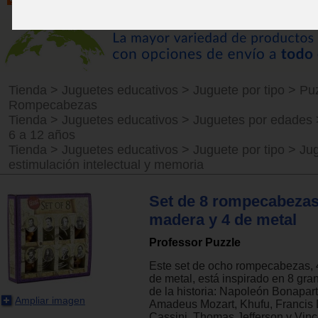
Tienda
>
Juguetes educativos
>
Juguete por tipo
>
Puz
Rompecabezas
Tienda
>
Juguetes educativos
>
Juguetes por edades
6 a 12 años
Tienda
>
Juguetes educativos
>
Juguete por tipo
>
Ju
estimulación intelectual y memoria
Set de 8 rompecabezas
madera y 4 de metal
Professor Puzzle
Este set de ocho rompecabezas, 
de metal, está inspirado en 8 gr
de la historia: Napoleón Bonapart
Ampliar imagen
Amadeus Mozart, Khufu, Francis 
Cassini, Thomas Jefferson y Vin