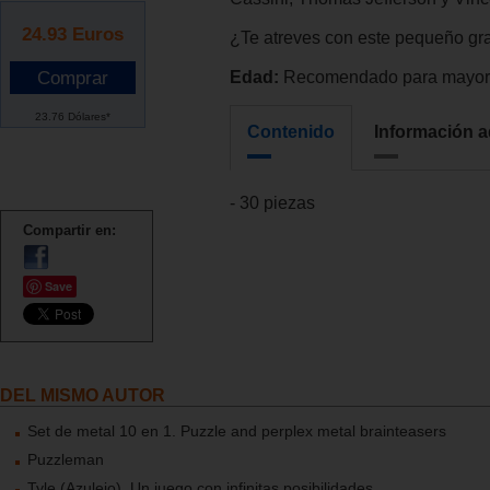
24.93
Euros
¿Te atreves con este pequeño gr
Edad:
Recomendado para mayore
23.76 Dólares*
Contenido
Información a
- 30 piezas
Compartir en:
Save
DEL MISMO AUTOR
Set de metal 10 en 1. Puzzle and perplex metal brainteasers
Puzzleman
Tyle (Azulejo). Un juego con infinitas posibilidades