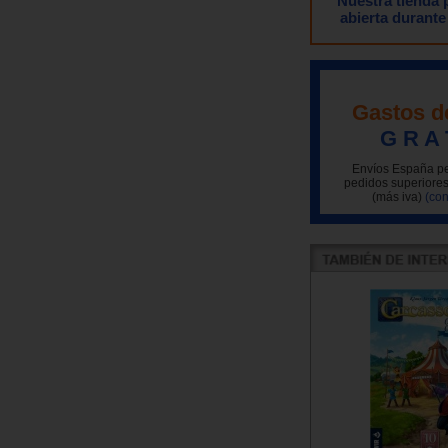
Nuestra tienda
abierta durante
Gastos d
G R A 
Envíos España pe
pedidos superiores
(más iva)
(con