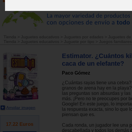
Tienda
>
Juguetes educativos
>
Juguetes por edades
>
Juguetes de
Tienda
>
Juguetes educativos
>
Juguete por tipo
>
Juegos familiares
Estimator. ¿Cuántos ki
caca de un elefante?
Paco Gómez
¿Cuántas rayas tiene una cebra
granos de arena hay en la playa?
las preguntas son absurdas y las
más. ¡Pero no te preocupes por b
Google! En este juego, lo importa
Ampliar imagen
la respuesta exacta, sino lo que 
piensan que es.
17.22
Euros
Cada ronda, un jugador lee una 
descabellada y todos los demás d