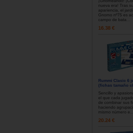
¡Gnomeando! ¡Co
nueva era! Tras su
apariencia, el jardí
Gnomo nº75 es ac
campo de bata...
16.38 €
Rummi Clasic 6 
(fichas tamaño c
Sencillo y apasion
el que cada jugado
de combinar sus f
haciendo agrupac
mismo número e..
20.24 €