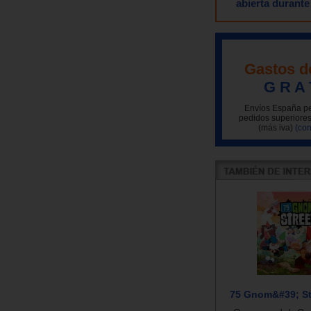
abierta durante
Gastos d
G R A 
Envíos España pe
pedidos superiores
(más iva)
(con
75 Gnom&#39; St