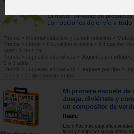
Tienda
>
Material didáctico y de estimulación
>
Materi
Tienda
>
Libros
>
Educación artística
>
Educación Mus
Material musical
Tienda
>
Juguetes educativos
>
Juguetes por edades
3 a 6 años
Tienda
>
Juguetes educativos
>
Juguete por tipo
>
Ju
adquisición de conocimientos
Mi primera escuela de
Juega, diviértete y con
un compositor de verd
Headu
Los niños más pequeños pueden 
tocar y componer sus primeras me
Ampliar imagen