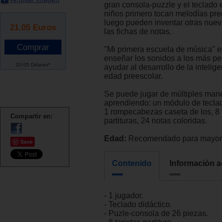
gran consola-puzzle y el teclado e
niños primero tocan melodías pr
luego pueden inventar otras nuev
21.05
Euros
las fichas de notas.
"Mi primera escuela de música" e
enseñar los sonidos a los más p
20.05 Dólares*
ayudar al desarrollo de la intelig
edad preescolar.
Se puede jugar de múltiples maner
aprendiendo: un módulo de teclad
1 rompecabezas caseta de los, 8 
Compartir en:
partituras, 24 notas coloridas.
Edad:
Recomendado para mayore
Save
Contenido
Información a
- 1 jugador.
- Teclado didáctico.
- Puzle-consola de 26 piezas.