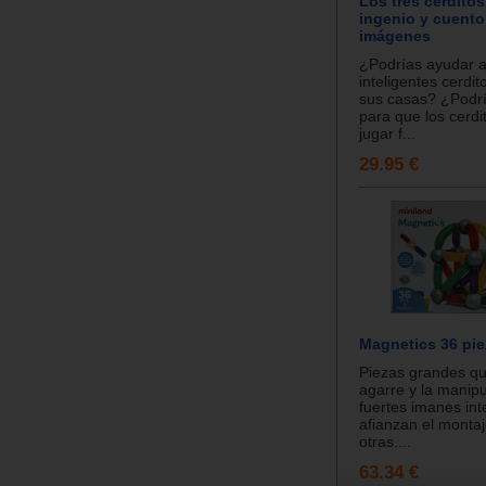
Los tres cerdito
ingenio y cuento
imágenes
¿Podrías ayudar a
inteligentes cerdit
sus casas? ¿Podrí
para que los cerd
jugar f...
29.95 €
Magnetics 36 pi
Piezas grandes que
agarre y la manipu
fuertes imanes int
afianzan el monta
otras....
63.34 €