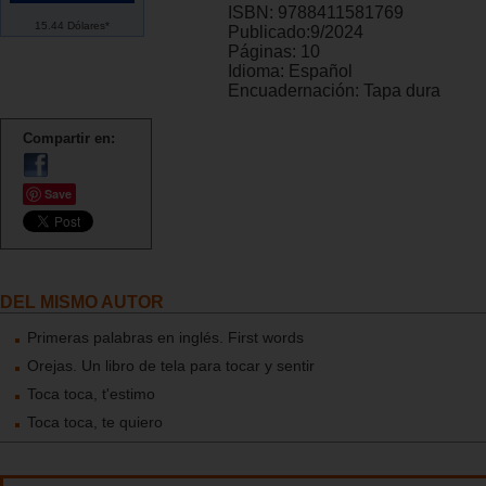
ISBN:
9788411581769
15.44 Dólares*
Publicado:
9/2024
Páginas:
10
Idioma:
Español
Encuadernación:
Tapa dura
Compartir en:
Save
DEL MISMO AUTOR
Primeras palabras en inglés. First words
Orejas. Un libro de tela para tocar y sentir
Toca toca, t'estimo
Toca toca, te quiero