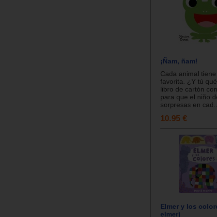
¡Ñam, ñam!
Cada animal tiene
favorita. ¿Y tú q
libro de cartón co
para que el niño 
sorpresas en cad..
10.95 €
Elmer y los color
elmer)