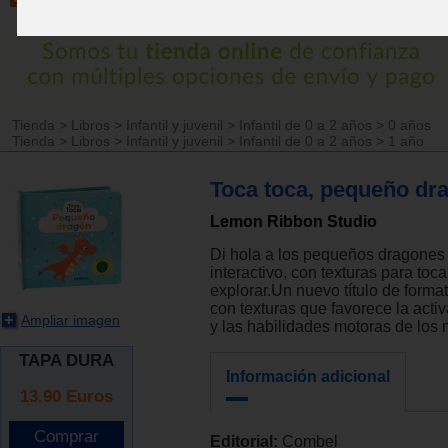
Tienda
>
Libros
>
Infantil y juvenil
>
Infantil de 0 a 2 años
>
0 años
Tienda
>
Libros
>
Infantil y juvenil
>
Infantil de 0 a 2 años
>
1 año
Toca toca, pequeño dr
Lemon Ribbon Studio
Di hola a los pequeños dragones 
interactivo, con texturas para tocar
explorar.Un nuevo título de form
con texturas que favorece la acti
Ampliar imagen
y las habilidades motoras de los
TAPA DURA
Información adicional
13.90
Euros
Editorial:
Combel