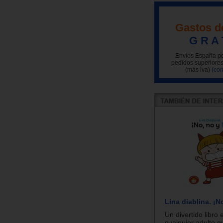
Gastos d
G R A 
Envíos España pe
pedidos superiores
(más iva)
(con
Lina diablina. ¡N
Un divertido libro 
cualquier adulto q