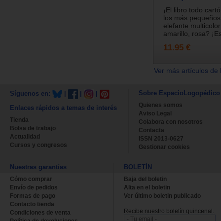
¡El libro todo cart
los más pequeños,
elefante multicolor
amarillo, rosa? ¡Es
11.95 €
Ver más artículos de 
Sobre EspacioLogopédico
Síguenos en:
|
|
|
Quienes somos
Enlaces rápidos a temas de interés
Aviso Legal
Tienda
Colabora con nosotros
Bolsa de trabajo
Contacta
Actualidad
ISSN 2013-0627
Cursos y congresos
Gestionar cookies
Nuestras garantías
BOLETÍN
Cómo comprar
Baja del boletin
Envío de pedidos
Alta en el boletin
Formas de pago
Ver último boletin publicado
Contacto tienda
Recibe nuestro boletín quincenal.
Condiciones de venta
Política de devoluciones