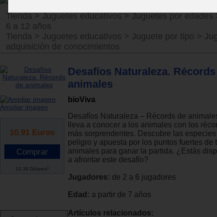
Tienda
>
Juguetes educativos
>
Juguetes por edades
6 a 12 años
Tienda
>
Juguetes educativos
>
Juguete por tipo
>
Ju
adquisición de conocimientos
Desafíos Naturaleza. Récords
animales
bioViva
Ampliar imagen
Desafíos Naturaleza – Récords de animales
lleva a conocer a los animales con los réco
10.91
Euros
más sorprendentes. Descubre las especies
peligro y apuesta por los puntos fuertes de 
animales para ganar la partida. ¿Estás dis
a afrontar este desafío?
10.39 Dólares*
Jugadores:
de 2 a 6 jugadores
Edad:
a partir de 7 años
Artículos relacionados: