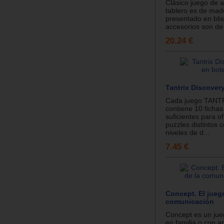
Clásico juego de a
tablero es de mad
presentado en blis
accesorios son de p
20.24 €
Tantrix Discover
Cada juego TANTR
contiene 10 ficha
suficientes para o
puzzles distintos 
niveles de d...
7.45 €
Concept. El jueg
comunicación
Concept es un jue
en familia o con 