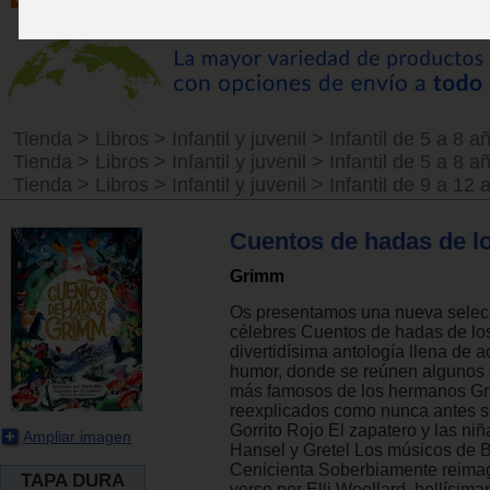
Tienda
>
Libros
>
Infantil y juvenil
>
Infantil de 5 a 8 a
Tienda
>
Libros
>
Infantil y juvenil
>
Infantil de 5 a 8 a
Tienda
>
Libros
>
Infantil y juvenil
>
Infantil de 9 a 12 
Cuentos de hadas de l
Grimm
Os presentamos una nueva selecc
célebres Cuentos de hadas de lo
divertidísima antología llena de a
humor, donde se reúnen algunos 
más famosos de los hermanos Gr
reexplicados como nunca antes s
Gorrito Rojo El zapatero y las ni
Ampliar imagen
Hansel y Gretel Los músicos de
Cenicienta Soberbiamente reima
TAPA DURA
verso por Elli Woollard, bellísima