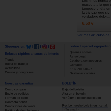
Los niños nunca o
mascota a la que q
tampoco el día en
la tristeza que sie
verdadero dolor...
6.50 €
Ver más artículos de 
Sobre EspacioLogopédico
Síguenos en:
|
|
|
Quienes somos
Enlaces rápidos a temas de interés
Aviso Legal
Tienda
Colabora con nosotros
Bolsa de trabajo
Contacta
Actualidad
ISSN 2013-0627
Cursos y congresos
Gestionar cookies
Nuestras garantías
BOLETÍN
Cómo comprar
Baja del boletin
Envío de pedidos
Alta en el boletin
Formas de pago
Ver último boletin publicado
Contacto tienda
Recibe nuestro boletín quincenal.
Condiciones de venta
Política de devoluciones