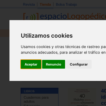
Revista
Tienda
Bolsa Trabajo
Revista
Libros
Material
Juguetes
Utilizamos cookies
Usamos cookies y otras técnicas de rastreo pa
anuncios adecuados, para analizar el tráfico e
Aceptar
Renuncio
Configurar
Tienda
>
Libros
>
Guías para padres
>
Recursos para
Tienda
>
Libros
>
Guías para padres
>
Escuela para 
4
i
Cuadernos para
adultos
c