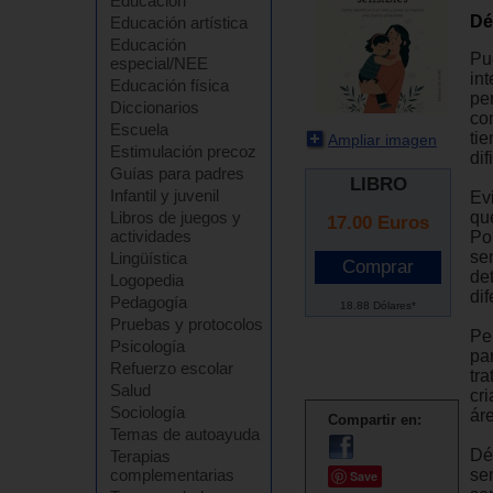
Educación
Dé
Educación artística
Educación
Pu
especial/NEE
in
Educación física
pe
Diccionarios
co
Escuela
ti
Ampliar imagen
Estimulación precoz
dif
Guías para padres
LIBRO
Infantil y juvenil
Evi
que
Libros de juegos y
17.00
Euros
actividades
Po
se
Lingüística
de
Logopedia
dif
Pedagogía
18.88 Dólares*
Pruebas y protocolos
Pe
Psicología
par
Refuerzo escolar
tr
Salud
cr
Sociología
áre
Compartir en:
Temas de autoayuda
Déb
Terapias
se
complementarias
Save