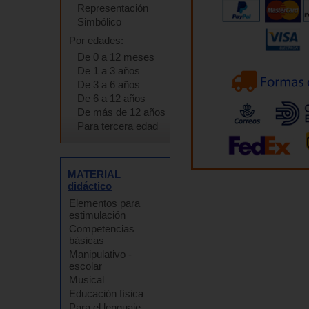
Representación
Simbólico
Por edades:
De 0 a 12 meses
De 1 a 3 años
De 3 a 6 años
De 6 a 12 años
De más de 12 años
Para tercera edad
MATERIAL
didáctico
Elementos para
estimulación
Competencias
básicas
Manipulativo -
escolar
Musical
Educación física
Para el lenguaje