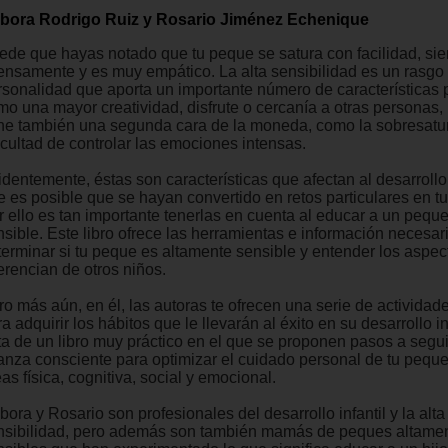
bora Rodrigo Ruiz y Rosario Jiménez Echenique
ede que hayas notado que tu peque se satura con facilidad, sie
tensamente y es muy empático. La alta sensibilidad es un rasgo 
rsonalidad que aporta un importante número de características p
mo una mayor creatividad, disfrute o cercanía a otras personas,
ene también una segunda cara de la moneda, como la sobresatur
icultad de controlar las emociones intensas.
dentemente, éstas son características que afectan al desarrollo i
 es posible que se hayan convertido en retos particulares en tu 
r ello es tan importante tenerlas en cuenta al educar a un pequ
nsible. Este libro ofrece las herramientas e información necesar
terminar si tu peque es altamente sensible y entender los aspec
erencian de otros niños.
ro más aún, en él, las autoras te ofrecen una serie de actividad
a adquirir los hábitos que le llevarán al éxito en su desarrollo i
ata de un libro muy práctico en el que se proponen pasos a segui
ianza consciente para optimizar el cuidado personal de tu peque
as física, cognitiva, social y emocional.
ora y Rosario son profesionales del desarrollo infantil y la alta
nsibilidad, pero además son también mamás de peques altame