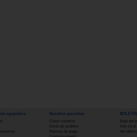
ioLogopédico
Nuestras garantías
BOLETÍ
os
Cómo comprar
Baja del b
Envío de pedidos
Alta en el
 nosotros
Formas de pago
Ver último
Contacto tienda