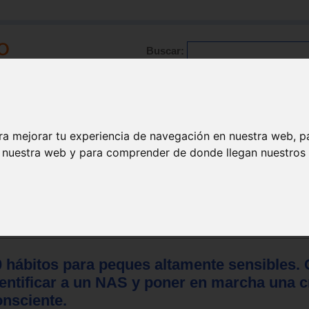
Buscar:
Formación
Directorio
Trabajo
Registro
ra mejorar tu experiencia de navegación en nuestra web, p
n nuestra web y para comprender de donde llegan nuestros v
 padres
padres
0 hábitos para peques altamente sensibles
dentificar a un NAS y poner en marcha una c
onsciente.