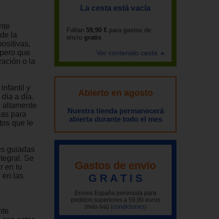
La cesta está vacía
nte
Faltan
59,90 €
para gastos de
de la
envío
gratis
ositivas,
 pero que
Ver contenido cesta
ación o la
nfantil y
Abierto en agosto
día a día.
e altamente
Nuestra tienda permanecerá
ias para
abierta durante todo el mes
tos que le
es guiadas
ntegral. Se
Gastos de envío
r en tu
 en las
G R A T I S
Envíos España península para
pedidos superiores a 59,90 euros
(más iva)
(condiciones)
nte