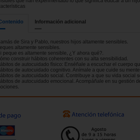
nsibles que han experimentado lo que significa educar a un hijo
acterísticas
Contenido
Información adicional
Mamás de Sira y Pablo, nuestros hijos altamente sensibles.
Peques altamente sensibles.
Mi peque es altamente sensible, ¿Y ahora qué?.
Cómo construir hábitos coherentes con su alta sensibilidad.
Hábitos de autocuidado físico: Enséñale a escuchar el cuerpo qu
Hábitos de autocuidado cognitivo. Anímale a que cuide su mente
ábitos de autocuidado social. Contribuye a que su vida social se
Hábitos de autocuidado emocional. Acompáñale en su gestión d
ociones.