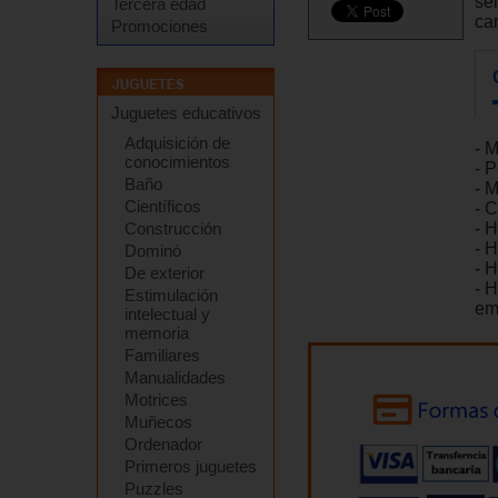
se
Tercera edad
car
Promociones
Juguetes educativos
Adquisición de
- 
conocimientos
- 
Baño
- 
Científicos
- 
Construcción
- 
- 
Dominó
- H
De exterior
- 
Estimulación
em
intelectual y
memoria
Familiares
Manualidades
Motrices
Muñecos
Ordenador
Primeros juguetes
Puzzles