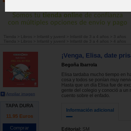
Tienda
>
Libros
>
Infantil y juvenil
>
Infantil de 3 a 4 años
>
3 años
Tienda
>
Libros
>
Infantil y juvenil
>
Infantil de 3 a 4 años
>
4 años
¡Venga, Elisa, date pris
Begoña Ibarrola
Elisa tardaba mucho tiempo en ha
cosa y todos se ponían muy nervi
Hasta que un día Elisa fue de exc
gente del colegio y conoció a un
Ampliar imagen
cuento sobre el enfado.
TAPA DURA
Información adicional
11.95
Euros
Editorial:
SM