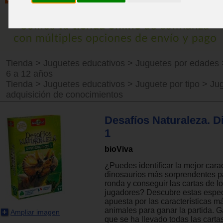
Tienda
>
Juguetes educativos
>
Juguetes por edades
6 a 12 años
Tienda
>
Juguetes educativos
>
Juguete por tipo
>
Ju
adquisición de conocimientos
Desafíos Naturaleza. D
1
bioViva
¿Puedes identificar la mejor carac
dinosaurios más sorprendentes p
ronda y conseguir las cartas de 
jugadores? Descubre estas especi
apuesta por las características má
animales para ganar la partida. G
Ampliar imagen
que se ha llevado todas las carta