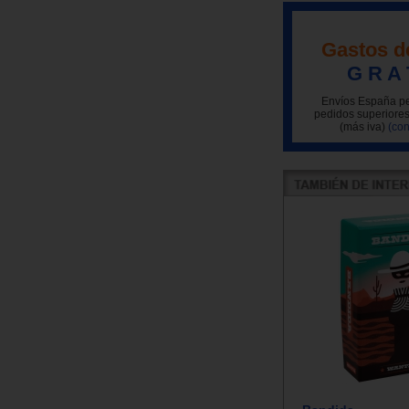
Gastos d
G R A 
Envíos España pe
pedidos superiores
(más iva)
(con