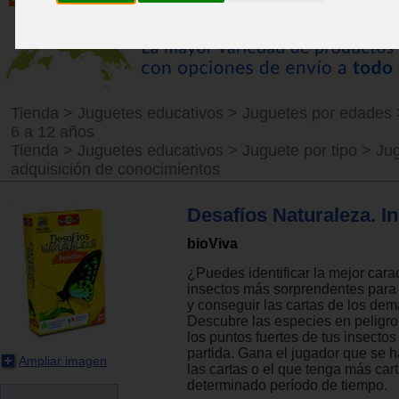
Tienda
>
Juguetes educativos
>
Juguetes por edades
6 a 12 años
Tienda
>
Juguetes educativos
>
Juguete por tipo
>
Ju
adquisición de conocimientos
Desafíos Naturaleza. I
bioViva
¿Puedes identificar la mejor carac
insectos más sorprendentes para 
y conseguir las cartas de los de
Descubre las especies en peligro
los puntos fuertes de tus insectos
partida. Gana el jugador que se h
Ampliar imagen
las cartas o el que tenga más car
determinado período de tiempo.