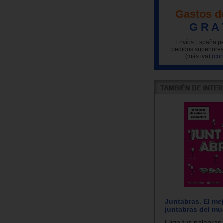
Gastos d
G R A 
Envíos España pe
pedidos superiores
(más iva)
(con
Juntabras. El me
juntabras del mu
Elige tus palabras