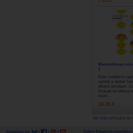
7.25 €
Matemáticas con 
1
Este cuaderno ap
sumar y restar has
ábaco soroban. C
incluye un ábaco 
nivel....
18.35 €
Ver más artículos de 
Sobre EspacioLogopédico
Síguenos en:
|
|
|