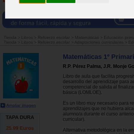
Tienda
>
Libros
>
Refuerzo escolar
>
Matemáticas
>
Educación prim
Tienda
>
Libros
>
Refuerzo escolar
>
Adaptaciones curriculares
>
Ed
Matemáticas 1º Primar
R.P. Pérez Palma, J.R. Monje G
Libro de aula que facilita progres
desarrollo del aprendizaje para adq
competencial de salida al finaliza
básica (LOMLOE).
Es un libro muy necesario para re
Ampliar imagen
aprendizajes que no hubiera alc
alumno/a durante el curso anterio
TAPA DURA
curricular).
25.99
Euros
Alternativa metodológica en la e