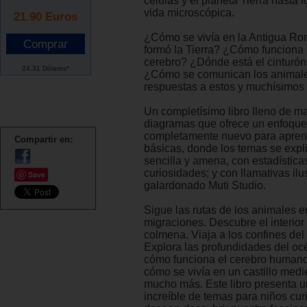
células y el planeta Tierra hasta l
vida microscópica.
21.90
Euros
¿Cómo se vivía en la Antigua 
formó la Tierra? ¿Cómo funciona 
cerebro? ¿Dónde está el cinturón
24.31 Dólares*
¿Cómo se comunican los animal
respuestas a estos y muchísimos
Un completísimo libro lleno de m
diagramas que ofrece un enfoque
completamente nuevo para apren
Compartir en:
básicas, donde los temas se exp
sencilla y amena, con estadísticas
curiosidades; y con llamativas ilu
Save
galardonado Muti Studio.
Sigue las rutas de los animales e
migraciones. Descubre el interior
colmena. Viaja a los confines del
Explora las profundidades del o
cómo funciona el cerebro human
cómo se vivía en un castillo med
mucho más. Este libro presenta 
increíble de temas para niños cu