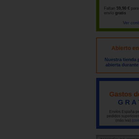
Faltan
59,90 €
para
envío
gratis
Ver con
Abierto e
Nuestra tienda
abierta durante
Gastos d
G R A 
Envíos España pe
pedidos superiores
(más iva)
(con