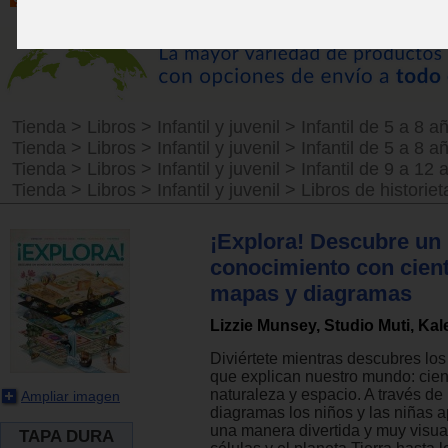
Tienda
>
Libros
>
Infantil y juvenil
>
Infantil de 5 a 8 a
Tienda
>
Libros
>
Infantil y juvenil
>
Infantil de 5 a 8 a
Tienda
>
Libros
>
Infantil y juvenil
>
Infantil de 9 a 12 
Tienda
>
Libros
>
Infantil y juvenil
>
Libros de historie
¡Explora! Descubre un
conocimiento con cien
mapas y diagramas
Lizzie Munsey, Studio Muti, Ka
Diviértete mientras descubres lo
que explican nuestro mundo: cienc
naturaleza y espacio. A través d
Ampliar imagen
diagramas los niños y las niñas 
una manera divertida y muy visua
TAPA DURA