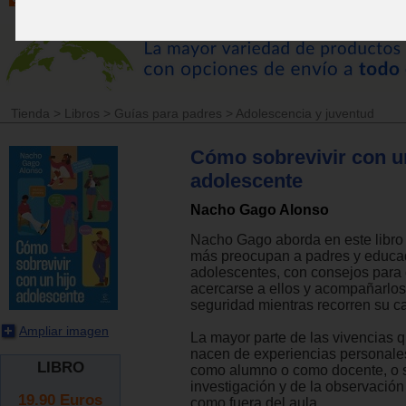
Tienda
>
Libros
>
Guías para padres
>
Adolescencia y juventud
Cómo sobrevivir con un
adolescente
Nacho Gago Alonso
Nacho Gago aborda en este libro
más preocupan a padres y educa
adolescentes, con consejos para 
acercarse a ellos y acompañarlos
seguridad mientras recorren su c
Ampliar imagen
La mayor parte de las vivencias q
nacen de experiencias personales
LIBRO
como alumno o como docente, o so
investigación y de la observación
19.90
Euros
como fuera del aula.