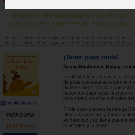
Tienda
>
Libros
>
Infantil y juvenil
>
Infantil de 3 a 4 años
>
3 años
Tienda
>
Libros
>
Infantil y juvenil
>
Infantil de 3 a 4 años
>
4 años
¡Tener púas mola!
Nastia Ryabtseva, Natasa Jova
Es difícil hacer amigos si tu cuer
de púas que asustan a todo el mu
erizo se siente tan solo que está 
hacer cualquier cosa –incluso vol
para caer bien a los animales de
Ampliar imagen
El día que conoce a la tortuga So
TAPA DURA
ellos una amistad, y Teo descubr
es hermoso y no tiene que escon
18.00
Euros
lo acepten y lo amen.