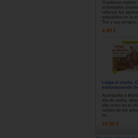
Cuaderno repleto 
actividades cread
reforzar los apren
adquiridos en la e
Teo y sus amigos,.
4.95 €
Llega el otoño. 
estructuración li
Acompaña a Marta
día de otoño, desc
ella como es el cli
caídas de los árbol
se...
10.99 €
Ver más artículos de 