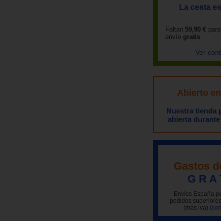
La cesta es
Faltan
59,90 €
para
envío
gratis
Ver con
Abierto e
Nuestra tienda
abierta durante
Gastos d
G R A 
Envíos España pe
pedidos superiores
(más iva)
(con