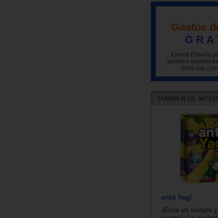
Gastos d
G R A 
Envíos España pe
pedidos superiores
(más iva)
(con
anta Yagí
¡Echa un vistazo y
suerte! ¡La ciudad