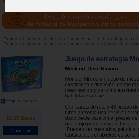
Tienda
>
Juguetes educativos
>
Juguetes por edades
>
Juguetes de
Tienda
>
Juguetes educativos
>
Juguete por tipo
>
Juegos de estrat
Juego de estrategia Mo
Miniland, Dave Navarro
Monster Mix es un juego de mesa
creatividad y diversión, donde lo
crear sus propios zombies mientr
habilidades clave.
Ampliar imagen
Con cartas de reto y 48 piezas d
turno presenta una decisión emoc
18.07
Euros
dado verde para tomar piezas del 
dado rojo para conseguirlas de ot
¡Pueden ser huesudos, peludos,
tentáculos, y el objetivo es ser el