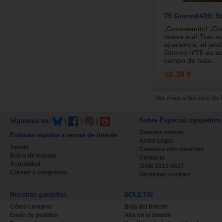
75 Gnom&#39; St
¡Gnomeando! ¡Co
nueva era! Tras su
apariencia, el jardí
Gnomo nº75 es ac
campo de bata...
16.38 €
Ver más artículos de 
Sobre EspacioLogopédico
Síguenos en:
|
|
|
Quienes somos
Enlaces rápidos a temas de interés
Aviso Legal
Tienda
Colabora con nosotros
Bolsa de trabajo
Contacta
Actualidad
ISSN 2013-0627
Cursos y congresos
Gestionar cookies
Nuestras garantías
BOLETÍN
Cómo comprar
Baja del boletin
Envío de pedidos
Alta en el boletin