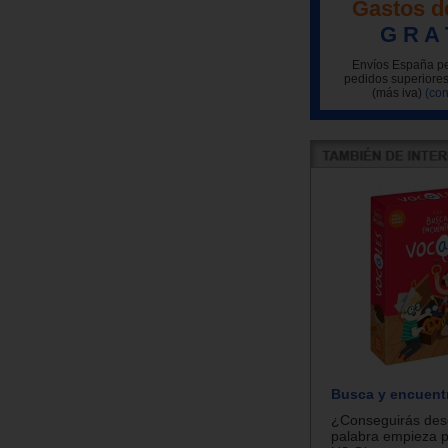
Gastos d
G R A 
Envíos España pe
pedidos superiores
(más iva)
(con
Busca y encuent
¿Conseguirás descu
palabra empieza po