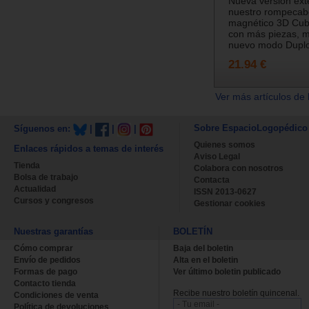
Nueva versión ext
nuestro rompecab
magnético 3D Cub
con más piezas, m
nuevo modo Duplo 
21.94 €
Ver más artículos de 
Sobre EspacioLogopédico
Síguenos en:
|
|
|
Quienes somos
Enlaces rápidos a temas de interés
Aviso Legal
Tienda
Colabora con nosotros
Bolsa de trabajo
Contacta
Actualidad
ISSN 2013-0627
Cursos y congresos
Gestionar cookies
Nuestras garantías
BOLETÍN
Cómo comprar
Baja del boletin
Envío de pedidos
Alta en el boletin
Formas de pago
Ver último boletin publicado
Contacto tienda
Recibe nuestro boletín quincenal.
Condiciones de venta
Política de devoluciones