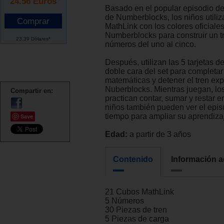
24.56
Euros
Basado en el popular episodio de
de Numberblocks, los niños utili
MathLink con los colores oficiale
Numberblocks para construir un tr
23.39 Dólares*
números del uno al cinco.
Después, utilizan las 5 tarjetas d
doble cara del set para completar
matemáticas y detener el tren ex
Nuberblocks. Mientras juegan, lo
Compartir en:
practican contar, sumar y restar en
niños también pueden ver el epis
tiempo para ampliar su aprendiza
Save
Edad:
a partir de 3 años
Contenido
Información a
21 Cubos MathLink
5 Números
30 Piezas de tren
5 Piezas de carga