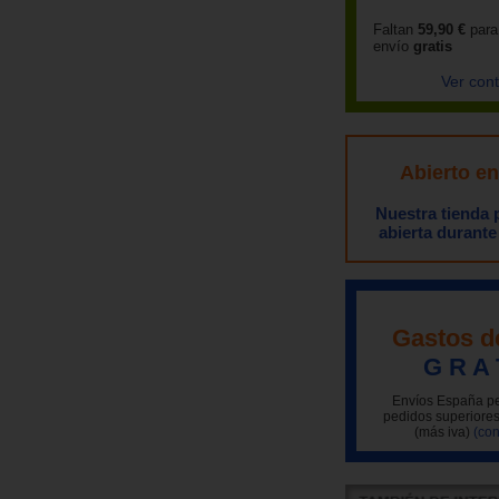
Faltan
59,90 €
para
envío
gratis
Ver con
Abierto e
Nuestra tienda
abierta durante
Gastos d
G R A 
Envíos España pe
pedidos superiores
(más iva)
(con