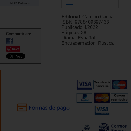
14.35 Dólares*
Editorial:
Camino García
ISBN:
9788409397433
Publicado:
4/2022
Páginas:
38
Compartir en:
Idioma:
Español
Encuadernación:
Rústica
Save