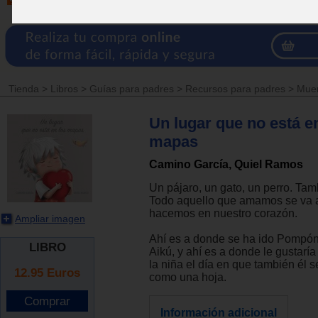
Tienda
>
Libros
>
Guías para padres
>
Recursos para padres
>
Muer
Un lugar que no está e
mapas
Camino García, Quiel Ramos
Un pájaro, un gato, un perro. Tamb
Todo aquello que amamos se va a
hacemos en nuestro corazón.
Ampliar imagen
Ahí es a donde se ha ido Pompón,
LIBRO
Aikú, y ahí es a donde le gustaría 
la niña el día en que también él 
12.95
Euros
como una hoja.
Información adicional