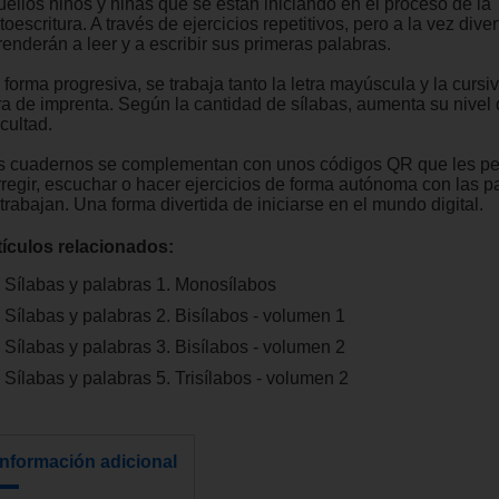
uellos niños y niñas que se están iniciando en el proceso de la
toescritura. A través de ejercicios repetitivos, pero a la vez diver
renderán a leer y a escribir sus primeras palabras.
forma progresiva, se trabaja tanto la letra mayúscula y la cursi
tra de imprenta. Según la cantidad de sílabas, aumenta su nivel
icultad.
s cuadernos se complementan con unos códigos QR que les pe
rregir, escuchar o hacer ejercicios de forma autónoma con las p
trabajan. Una forma divertida de iniciarse en el mundo digital.
tículos relacionados:
Sílabas y palabras 1. Monosílabos
Sílabas y palabras 2. Bisílabos - volumen 1
Sílabas y palabras 3. Bisílabos - volumen 2
Sílabas y palabras 5. Trisílabos - volumen 2
Información adicional