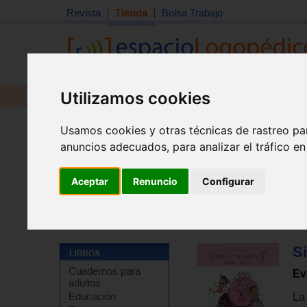
Revista
Tienda
Bolsa Trabajo
Utilizamos cookies
Revista
Libros
Material
Juguetes
Usamos cookies y otras técnicas de rastreo pa
anuncios adecuados, para analizar el tráfico e
Aceptar
Renuncio
Configurar
Tienda
>
Libros
>
Refuerzo escolar
>
Abordaje de la le
Sí
Cuadernos para
Ev
adultos
Educación
La