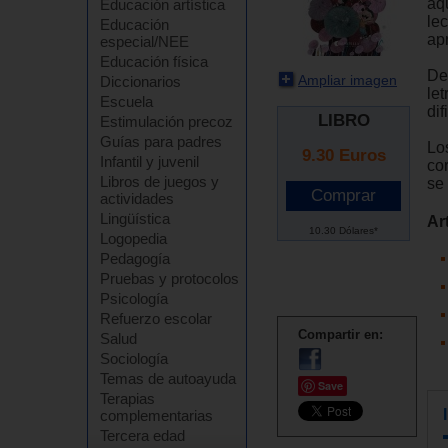
aq
Educación artística
lec
Educación
ap
especial/NEE
Educación física
De 
Ampliar imagen
Diccionarios
le
Escuela
dif
LIBRO
Estimulación precoz
Guías para padres
Lo
9.30
Euros
Infantil y juvenil
co
Libros de juegos y
se 
actividades
Lingüística
Ar
10.30 Dólares*
Logopedia
Pedagogía
Pruebas y protocolos
Psicología
Refuerzo escolar
Compartir en:
Salud
Sociología
Temas de autoayuda
Save
Terapias
complementarias
Tercera edad