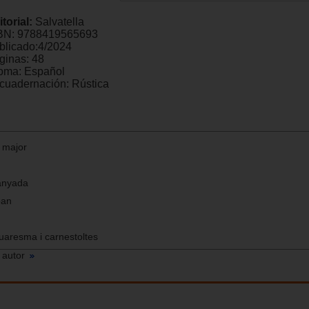
itorial:
Salvatella
BN:
9788419565693
blicado:
4/2024
ginas:
48
ioma:
Español
cuadernación:
Rústica
a major
stanyada
oan
 Quaresma i carnestoltes
 autor