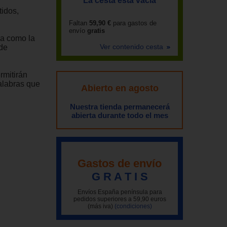
La cesta está vacía
tidos,
Faltan
59,90 €
para gastos de
envío
gratis
va como la
Ver contenido cesta
 de
rmitirán
alabras que
Abierto en agosto
Nuestra tienda permanecerá
abierta durante todo el mes
Gastos de envío
G R A T I S
Envíos España península para
pedidos superiores a 59,90 euros
(más iva)
(condiciones)