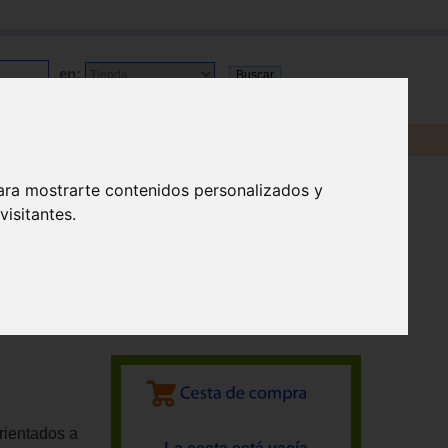
en:
ara mostrarte contenidos personalizados y
isitantes.
rientados a