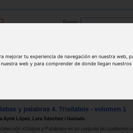
Buscar:
Formación
Directorio
Trabajo
Registro
ra mejorar tu experiencia de navegación en nuestra web, p
n nuestra web y para comprender de donde llegan nuestros v
ctoescritura
labas y palabras 4. Trisílabos - volumen 1
a Ayné López, Lara Sánchez i Guirado
 colección «Sílabas y Palabras» es un conjunto de cuadernos o