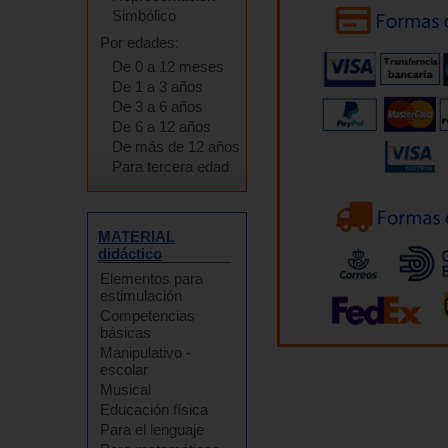
Simbólico
Por edades:
De 0 a 12 meses
De 1 a 3 años
De 3 a 6 años
De 6 a 12 años
De más de 12 años
Para tercera edad
MATERIAL
didáctico
Elementos para
estimulación
Competencias
básicas
Manipulativo -
escolar
Musical
Educación física
Para el lenguaje