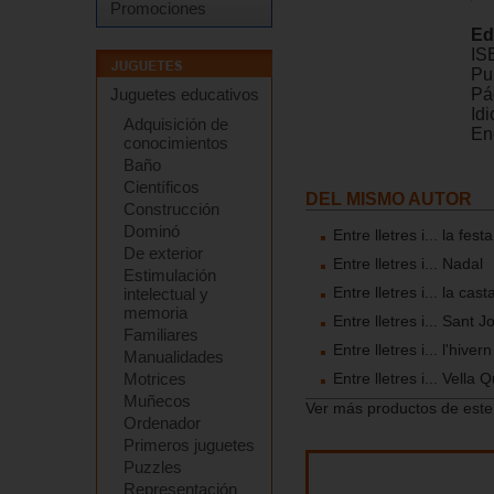
Promociones
Ed
IS
Pu
Juguetes educativos
Pá
Id
Adquisición de
En
conocimientos
Baño
Científicos
DEL MISMO AUTOR
Construcción
Dominó
Entre lletres i... la fest
De exterior
Entre lletres i... Nadal
Estimulación
Entre lletres i... la ca
intelectual y
memoria
Entre lletres i... Sant J
Familiares
Entre lletres i... l'hivern
Manualidades
Entre lletres i... Vella
Motrices
Muñecos
Ver más productos de este
Ordenador
Primeros juguetes
Puzzles
Representación