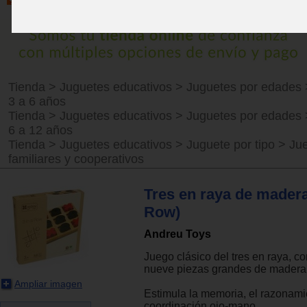
Tienda
>
Juguetes educativos
>
Juguetes por edades
3 a 6 años
Tienda
>
Juguetes educativos
>
Juguetes por edades
6 a 12 años
Tienda
>
Juguetes educativos
>
Juguete por tipo
>
Ju
familiares y cooperativos
Tres en raya de madera 
Row)
Andreu Toys
Juego clásico del tres en raya, co
nueve piezas grandes de madera
Ampliar imagen
Estimula la memoria, el razonamie
coordinación ojo-mano.