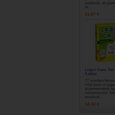
ambiente, en parti
to...
21.67 €
Logic! Case. Set 
5 años
77 acertijos llenos
color para un jug
el pensamiento lóg
concentración. M
resolució...
14.02 €