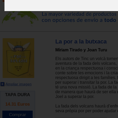
La por a la butxaca
Míriam Tirado y Joan Turu
Els autors de Tinc un volcà torn
aventura de la fada dels volcans,
en la criança respectuosa i consc
conte sobre les emocions i la cri
respectuosa dirigit a les famílies.
per superar i transitar la por. La 
Ampliar imagen
té una nova missió. La fada de la 
de manera que haurà de ser ella q
TAPA DURA
Joel a superar la por.
14.31
Euros
La fada dels volcans haurà d’enfr
seva pròpia por per poder ajudar 