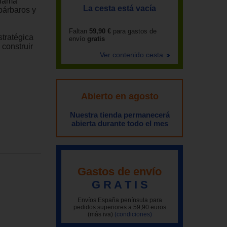
 fama
La cesta está vacía
 bárbaros y
Faltan
59,90 €
para gastos de
stratégica
envío
gratis
 construir
Ver contenido cesta
Abierto en agosto
Nuestra tienda permanecerá
abierta durante todo el mes
Gastos de envío
G R A T I S
Envíos España península para
pedidos superiores a 59,90 euros
(más iva)
(condiciones)