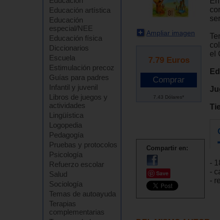
Educación
En
co
Educación artística
se
Educación
especial/NEE
Ampliar imagen
Te
Educación física
co
Diccionarios
el 
Escuela
7.79
Euros
Estimulación precoz
Ed
Guías para padres
Infantil y juvenil
Ju
Libros de juegos y
7.43 Dólares*
actividades
Ti
Lingüística
Logopedia
Pedagogía
Pruebas y protocolos
Compartir en:
Psicología
- 1
Refuerzo escolar
- c
Save
Salud
- 
Sociología
Temas de autoayuda
Terapias
complementarias