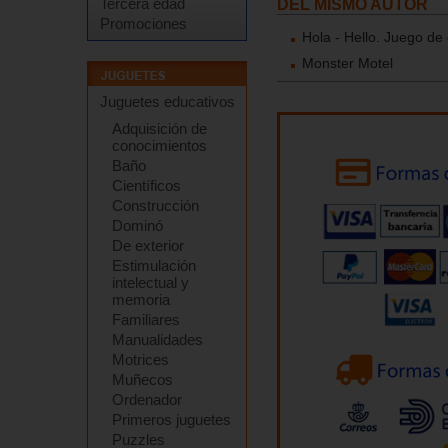
Tercera edad
DEL MISMO AUTOR
Promociones
Hola - Hello. Juego de
Monster Motel
Juguetes educativos
Adquisición de
conocimientos
Baño
Científicos
Construcción
Dominó
De exterior
Estimulación
intelectual y
memoria
Familiares
Manualidades
Motrices
Muñecos
Ordenador
Primeros juguetes
Puzzles