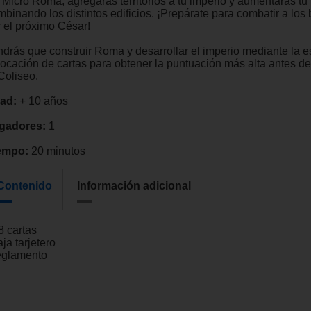
 Micro Roma, agregarás territorios a tu imperio y aumentarás tu
mbinando los distintos edificios. ¡Prepárate para combatir a los
r el próximo César!
ndrás que construir Roma y desarrollar el imperio mediante la e
locación de cartas para obtener la puntuación más alta antes de
Coliseo.
ad:
+ 10 años
gadores:
1
empo:
20 minutos
Contenido
Información adicional
8 cartas
aja tarjetero
reglamento