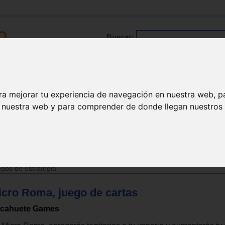
Buscar:
Formación
Directorio
Trabajo
Registro
ra mejorar tu experiencia de navegación en nuestra web, p
n nuestra web y para comprender de donde llegan nuestros v
>
Juguetes de 6 a 12 años
gos de estrategia
icro Roma, juego de cartas
cahuete Games