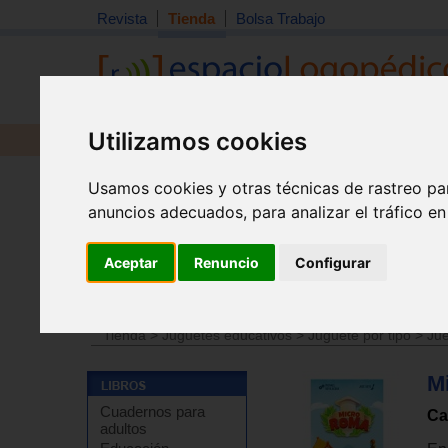
Revista
Tienda
Bolsa Trabajo
Utilizamos cookies
Revista
Libros
Material
Juguetes
Usamos cookies y otras técnicas de rastreo pa
anuncios adecuados, para analizar el tráfico e
Aceptar
Renuncio
Configurar
Tienda
>
Juguetes educativos
>
Juguetes por edades
Tienda
>
Juguetes educativos
>
Juguete por tipo
>
Jue
M
Cuadernos para
Ca
adultos