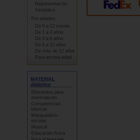
Representación
Simbólico
Por edades:
De 0 a 12 meses
De 1 a 3 años
De 3 a 6 años
De 6 a 12 años
De más de 12 años
Para tercera edad
MATERIAL
didáctico
Elementos para
estimulación
Competencias
básicas
Manipulativo -
escolar
Musical
Educación física
Para el lenguaje