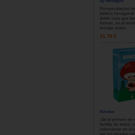
IQ Hexagon
Rompecabezas de 
tablero hexagonal
doble cara que tie
formas, en el ten
encajar todas...
21.78 €
Kinoko
¡Sé el primero en 
familia de setas! 
coleccionar en el
ver tus propias ca