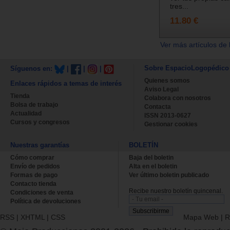
tres...
11.80 €
Ver más artículos de 
Sobre EspacioLogopédico
Síguenos en:
|
|
|
Quienes somos
Enlaces rápidos a temas de interés
Aviso Legal
Tienda
Colabora con nosotros
Bolsa de trabajo
Contacta
Actualidad
ISSN 2013-0627
Cursos y congresos
Gestionar cookies
Nuestras garantías
BOLETÍN
Cómo comprar
Baja del boletin
Envío de pedidos
Alta en el boletin
Formas de pago
Ver último boletin publicado
Contacto tienda
Recibe nuestro boletín quincenal.
Condiciones de venta
Política de devoluciones
RSS
|
XHTML
|
CSS
Mapa Web
|
R