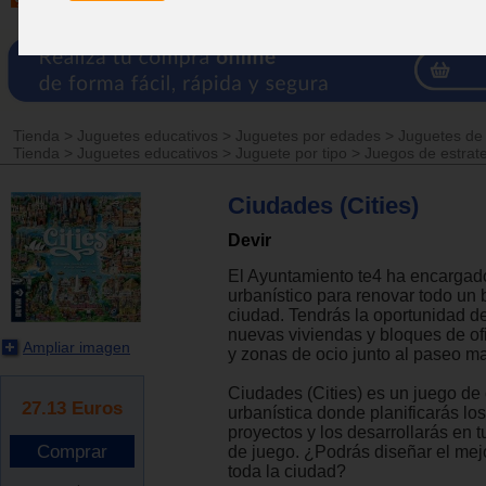
Tienda
>
Juguetes educativos
>
Juguetes por edades
>
Juguetes de
Tienda
>
Juguetes educativos
>
Juguete por tipo
>
Juegos de estrat
Ciudades (Cities)
Devir
El Ayuntamiento te4 ha encargado
urbanístico para renovar todo un b
ciudad. Tendrás la oportunidad de
nuevas viviendas y bloques de of
Ampliar imagen
y zonas de ocio junto al paseo ma
Ciudades (Cities) es un juego de
27.13
Euros
urbanística donde planificarás lo
proyectos y los desarrollarás en 
de juego. ¿Podrás diseñar el mejo
toda la ciudad?