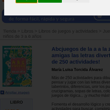
Tienda
>
Libros
>
Libros de juegos y actividades
>
Jue
niños de 3 a 6 años
Abcjuegos de la a a la 
amigas las letras diver
de 250 actividades!
María Luisa Torcida Álvarez
Más de 250 actividades para dibuj
pensar y jugar con las letras diver
laberintos, diferencias, unir los p
crucigramas, sopas de letras, colo
Ampliar imagen
juegos de lógica... ¡y mucho más!
LIBRO
Fomenta el desarrollo lógico y cr
actividades para buscar, completa