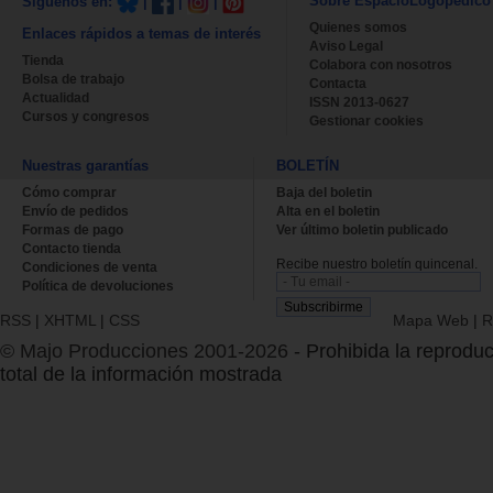
Sobre EspacioLogopédico
Síguenos en:
|
|
|
Quienes somos
Enlaces rápidos a temas de interés
Aviso Legal
Tienda
Colabora con nosotros
Bolsa de trabajo
Contacta
Actualidad
ISSN 2013-0627
Cursos y congresos
Gestionar cookies
Nuestras garantías
BOLETÍN
Cómo comprar
Baja del boletin
Envío de pedidos
Alta en el boletin
Formas de pago
Ver último boletin publicado
Contacto tienda
Recibe nuestro boletín quincenal.
Condiciones de venta
Política de devoluciones
RSS
|
XHTML
|
CSS
Mapa Web
|
R
© Majo Producciones 2001-2026
- Prohibida la reproduc
total de la información mostrada