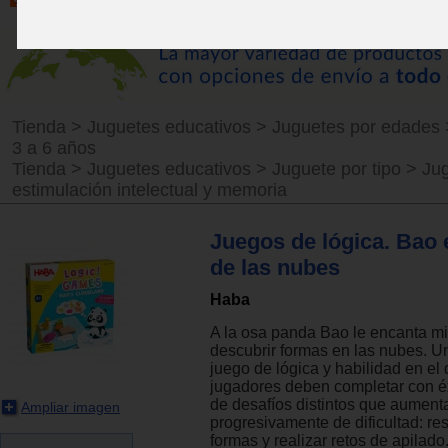
Tienda
>
Juguetes educativos
>
Juguetes por edades
3 a 6 años
Tienda
>
Juguetes educativos
>
Juguete por tipo
>
Ju
estimulación intelectual y memoria
Juegos de lógica. Bao e
de las nubes
Haba
A la osa panda Bao le encanta mir
descubrir formas en las nubes. U
juego de lógica y habilidad en el 
jugadores deben completar con éx
de desafíos distintos que aument
Ampliar imagen
progresivamente de dificultad: re
formas y realizar retos de apilado