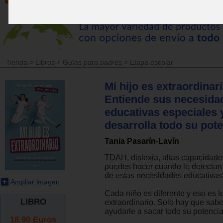
Tienda
>
Libros
>
Guías para padres
>
Etapa escolar
Mi hijo es extraordinari
Entiende sus necesida
educativas especiales 
desarrolla todo su pote
Tania Pasarín-Lavín
TDAH, dislexia, altas capacidade
puedes hacer cuando le detectan 
de estas necesidades educativas
Ampliar imagen
Cada niño es diferente y eso es l
LIBRO
extraordinario. Solo hay que sab
ayudarle a sacar todo su potencia
18.90
Euros