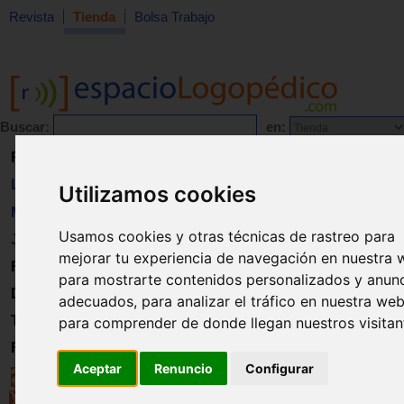
Revista
Tienda
Bolsa Trabajo
Buscar:
en:
Revista
Libros
Utilizamos cookies
Material
Usamos cookies y otras técnicas de rastreo para
Juguetes
mejorar tu experiencia de navegación en nuestra 
Formación
para mostrarte contenidos personalizados y anun
Directorio
adecuados, para analizar el tráfico en nuestra web
Trabajo
para comprender de donde llegan nuestros visitan
Registro
Aceptar
Renuncio
Configurar