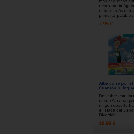
más pequeños ap
relacionar imágen
entorno más cerc
primeras palabras.
7.95 €
Alba corre por el 
Cuentos bilingü
Descubre esta incr
donde Alba no qui
ningún deporte ha
el “Hada del Depo
Divertido”...
10.99 €