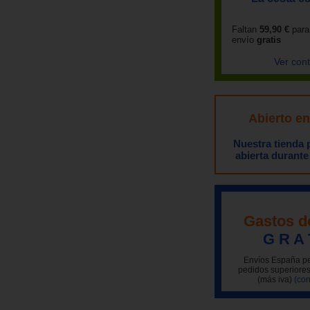
Faltan
59,90 €
para
envío
gratis
Ver con
Abierto e
Nuestra tienda
abierta durante
Gastos d
G R A 
Envíos España pe
pedidos superiores
(más iva)
(con