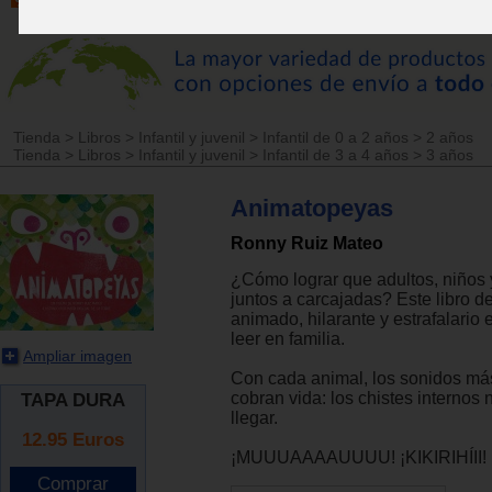
Tienda
>
Libros
>
Infantil y juvenil
>
Infantil de 0 a 2 años
>
2 años
Tienda
>
Libros
>
Infantil y juvenil
>
Infantil de 3 a 4 años
>
3 años
Animatopeyas
Ronny Ruiz Mateo
¿Cómo lograr que adultos, niños 
juntos a carcajadas? Este libro d
animado, hilarante y estrafalario 
leer en familia.
Ampliar imagen
Con cada animal, los sonidos má
cobran vida: los chistes internos 
TAPA DURA
llegar.
12.95
Euros
¡MUUUAAAAUUUU! ¡KIKIRIHÍII