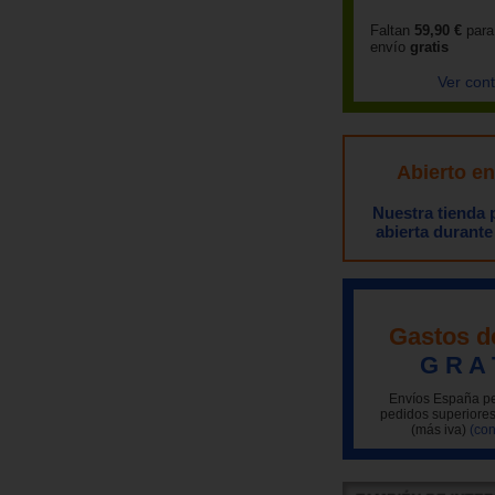
Faltan
59,90 €
para
envío
gratis
Ver con
Abierto e
Nuestra tienda
abierta durante
Gastos d
G R A 
Envíos España pe
pedidos superiores
(más iva)
(con