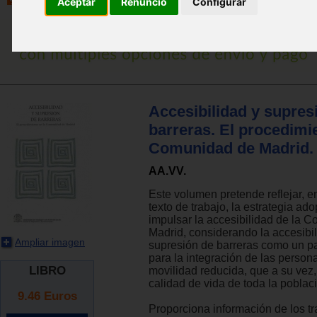
Aceptar
Renuncio
Configurar
Accesibilidad y supres
barreras. El procedimie
Comunidad de Madrid.
AA.VV.
Este volumen pretende reflejar, e
texto de trabajo, la estrategia ad
impulsar la accesibilidad de la 
Madrid, considerando la accesibil
Ampliar imagen
supresión de barreras como un p
para la integración de las person
LIBRO
movilidad reducida, que a su vez,
calidad de vida de toda la poblac
9.46
Euros
Proporciona información de los t