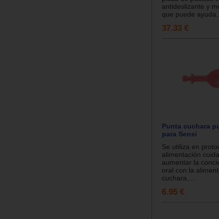
antideslizante y mo
que puede ayuda..
37.33 €
Punta cuchara p
para Sensi
Se utiliza en prot
alimentación cuid
aumentar la concie
oral con la alimen
cuchara....
6.95 €