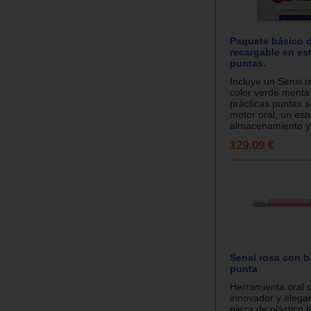
Paquete básico 
recargable en es
puntas.
Incluye un Sensi 
color verde menta
prácticas puntas s
motor oral, un es
almacenamiento y.
129.09 €
Sensi rosa con ba
punta
Herramienta oral 
innovador y elega
pieza de plástico l