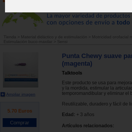
Tienda
>
Material didáctico y de estimulación
>
Motricidad orofacial 
Estimulación buco-maxilar
>
Sensi
Punta Chewy suave pa
(magenta)
Talktools
Este producto se usa para mejora
y la mordida, estimular la articula
temporomandibular y eliminar el 
Ampliar imagen
Reutilizable, duradero y fácil de l
5.70
Euros
Edad:
+ 3 años
Artículos relacionados: