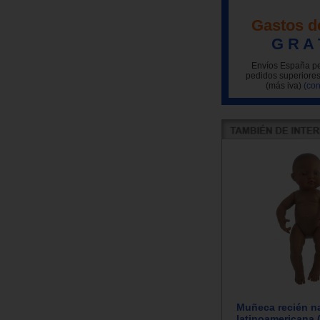
Gastos d
G R A 
Envíos España pe
pedidos superiores
(más iva)
(con
Muñeca recién n
latinoamericana 