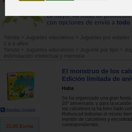
Tienda
>
Juguetes educativos
>
Juguetes por edades
3 a 6 años
Tienda
>
Juguetes educativos
>
Juguete por tipo
>
Ju
estimulación intelectual y memoria
El monstruo de los cal
Edición limitada de ani
Haba
Se ha organizado una gran fiesta 
20º aniversario, y para la ocasió
los calcetines la ha bien liado con
Ampliar imagen
Rebuscad todos/as al mismo tiem
montón de calcetines y encontrad
correspondientes.
23.95
Euros