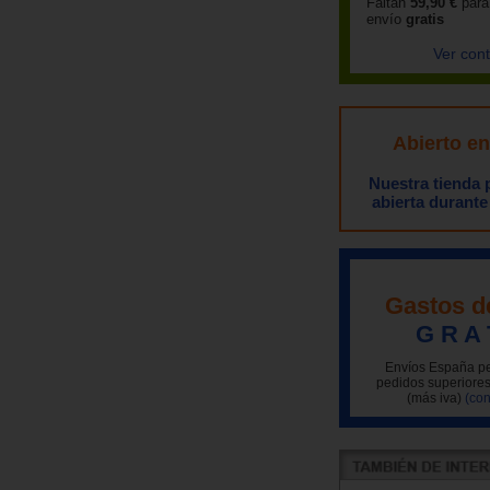
Faltan
59,90 €
para
envío
gratis
Ver con
Abierto e
Nuestra tienda
abierta durante
Gastos d
G R A 
Envíos España pe
pedidos superiores
(más iva)
(con