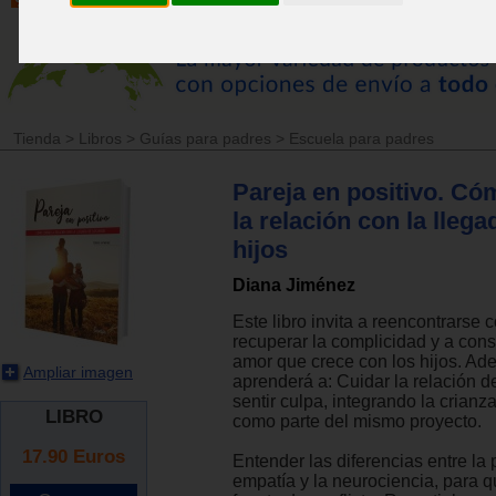
Tienda
>
Libros
>
Guías para padres
>
Escuela para padres
Pareja en positivo. Có
la relación con la llega
hijos
Diana Jiménez
Este libro invita a reencontrarse 
recuperar la complicidad y a const
amor que crece con los hijos. Ad
Ampliar imagen
aprenderá a: Cuidar la relación d
sentir culpa, integrando la crianz
LIBRO
como parte del mismo proyecto.
17.90
Euros
Entender las diferencias entre la 
empatía y la neurociencia, para q