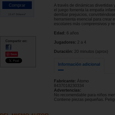
A través de dinámicas divertidas y
el juego fomenta la empatía infant
derribar prejuicios, convirtiéndos
13.47 Dólares*
herramienta esencial para crear 
escolares más comprensivos y re
Edad:
6 años
Compartir en:
Jugadores:
2 a 4
Duración:
20 minutos (aprox)
Save
Información adicional
Fabricante:
Átomo
8437018230334
Advertencias:
No recomendable para niños men
Contiene piezas pequeñas. Peligr