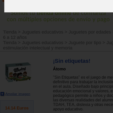
Tienda
>
Juguetes educativos
>
Juguetes por edades
6 a 12 años
Tienda
>
Juguetes educativos
>
Juguete por tipo
>
Ju
estimulación intelectual y memoria
¡Sin etiquetas!
Átomo
"Sin Etiquetas" es el juego de m
definitivo para trabajar la inclusió
en el aula. Diseñado bajo princip
educación emocional y valores, e
Ampliar imagen
pedagógico permite a niños y doc
las diversas realidades del alum
TDAH, TEA, dislexia y otras nec
14.14
Euros
apoyo educativo.