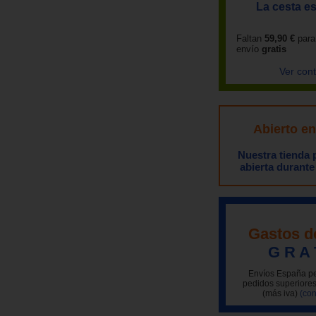
La cesta es
Faltan
59,90 €
para
envío
gratis
Ver con
Abierto e
Nuestra tienda
abierta durante
Gastos d
G R A 
Envíos España pe
pedidos superiores
(más iva)
(con