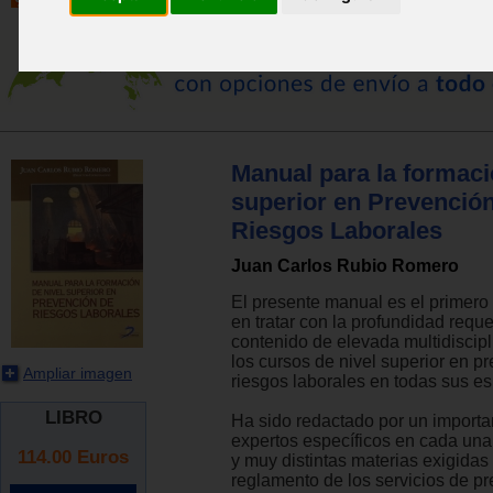
Manual para la formaci
superior en Prevenció
Riesgos Laborales
Juan Carlos Rubio Romero
El presente manual es el primero
en tratar con la profundidad reque
contenido de elevada multidiscip
los cursos de nivel superior en p
Ampliar imagen
riesgos laborales en todas sus e
LIBRO
Ha sido redactado por un importa
expertos específicos en cada un
114.00
Euros
y muy distintas materias exigidas 
reglamento de los servicios de p