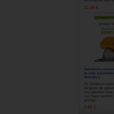
información sino e
11.00 €
Sabiduría esencia
la vida exprimido 
Bolsillo )
En Sabiduría esenci
después de ubicar
una peculiar rosa 
nos hace recorrer
principi...
7.95 €