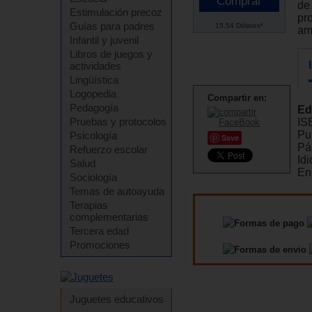
de
Estimulación precoz
pr
Guías para padres
15.54 Dólares*
am
Infantil y juvenil
Libros de juegos y
actividades
Lingüística
Logopedia
Compartir en:
Pedagogía
Ed
Pruebas y protocolos
IS
Pu
Psicología
Save
Pá
Refuerzo escolar
Id
Salud
En
Sociología
Temas de autoayuda
Terapias
complementarias
Tercera edad
Promociones
Juguetes educativos