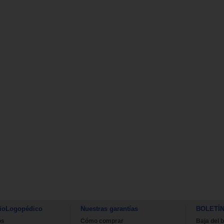
ioLogopédico
Nuestras garantías
BOLETÍ
os
Cómo comprar
Baja del b