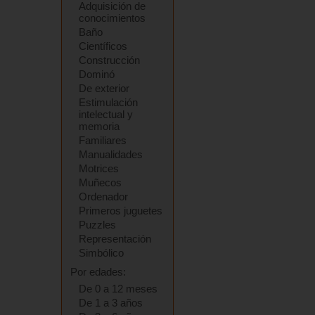
Adquisición de
conocimientos
Baño
Científicos
Construcción
Dominó
De exterior
Estimulación
intelectual y
memoria
Familiares
Manualidades
Motrices
Muñecos
Ordenador
Primeros juguetes
Puzzles
Representación
Simbólico
Por edades:
De 0 a 12 meses
De 1 a 3 años