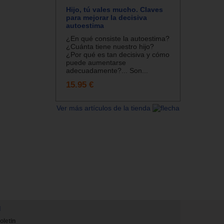
Hijo, tú vales mucho. Claves
para mejorar la decisiva
autoestima
¿En qué consiste la autoestima?
¿Cuánta tiene nuestro hijo?
¿Por qué es tan decisiva y cómo
puede aumentarse
adecuadamente?... Son...
15.95 €
Ver más artículos de la tienda
N
oletin