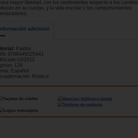
 una mayor libertad, con los sentimientos respecto a los cambio
oducen en su cuerpo, y la vida escolar y los comportamientos
enazadores.
Información adicional
itorial:
Paidos
BN:
9788449325441
blicado:
10/2012
ginas:
128
ioma:
Español
cuadernación:
Rústica