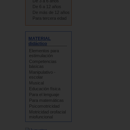
De 3 a 6 años
De 6 a 12 años
De más de 12 años
Para tercera edad
MATERIAL
didáctico
Elementos para
estimulación
Competencias
básicas
Manipulativo -
escolar
Musical
Educación física
Para el lenguaje
Para matemáticas
Psicomotricidad
Motricidad orofacial
miofuncional