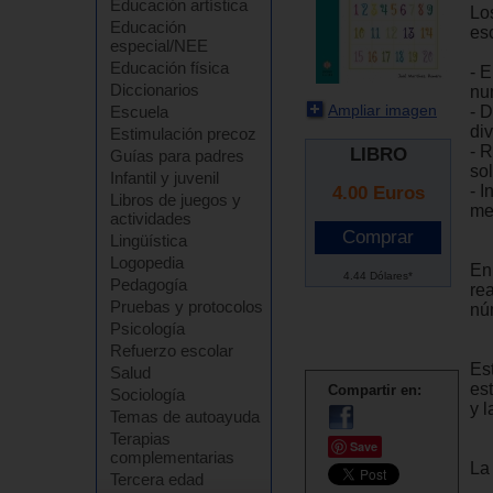
Educación artística
Lo
Educación
es
especial/NEE
Educación física
- 
Diccionarios
nu
Ampliar imagen
- D
Escuela
div
Estimulación precoz
- 
LIBRO
Guías para padres
so
Infantil y juvenil
- 
4.00
Euros
Libros de juegos y
me
actividades
Lingüística
Logopedia
En
4.44 Dólares*
Pedagogía
re
Pruebas y protocolos
nú
Psicología
Refuerzo escolar
Es
Salud
es
Compartir en:
Sociología
y 
Temas de autoayuda
Terapias
Save
complementarias
La 
Tercera edad