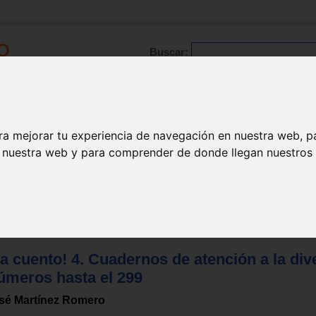
Buscar:
Formación
Directorio
Trabajo
Registro
ra mejorar tu experiencia de navegación en nuestra web, p
n nuestra web y para comprender de donde llegan nuestros v
ducación primaria
a cuento! 4. Cuadernos de atención a la div
úmeros hasta el 299
sé Martínez Romero