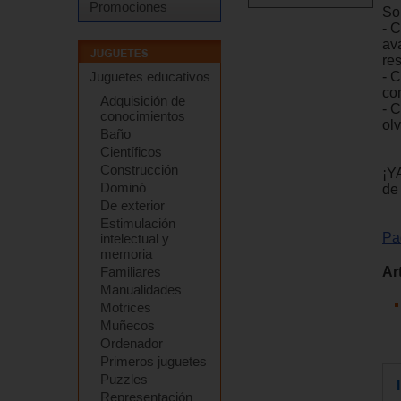
Promociones
So
- 
av
re
- 
Juguetes educativos
co
Adquisición de
- 
conocimientos
ol
Baño
Científicos
Construcción
¡Y
Dominó
de
De exterior
Estimulación
Pa
intelectual y
memoria
Ar
Familiares
Manualidades
Motrices
Muñecos
Ordenador
Primeros juguetes
Puzzles
Representación