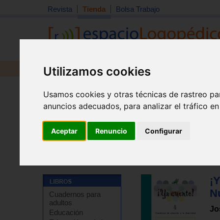
Revista
Tienda
Bolsa Trabajo
Utilizamos cookies
Revista
Libros
Material
Juguetes
Usamos cookies y otras técnicas de rastreo pa
anuncios adecuados, para analizar el tráfico e
Aceptar
Renuncio
Configurar
Tienda
>
Libros
>
Refuerzo escolar
>
Matemáticas
>
E
¡Y
N
Cuadernos para
adultos
Jo
Educación