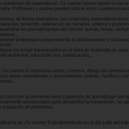
s cuadernos de matemáticas ¡Ya cuento! Nacen desde la escuel
cuela. Profesores y padres pueden utilizar estos cuadernos para
Enseñar, de forma motivadora, los contenidos matemáticos básic
meración, seriación, ordenación de números, anterior y posterior
esarrollar los procedimientos del cálculo: sumas, restas, multip
isiones...
Resolver problemas comprendiendo el planteamiento y razonand
lución.
Integrar los temas transversales en el área de matemáticas: edu
dio-ambiental, educación vial, coeducación...
 ¡Ya cuento! El alumno/a cuenta y numera, dibuja los números e
aliza series ascendentes y descendentes, ordena, clasifica y c
meros...
ta colección se presenta como cuadernos de aprendizaje con ej
trictamente secuenciados para desarrollar la numeración, las o
la resolución de problemas.
eficacia de ¡Ya cuento! Está demostrada en el día a día del trab