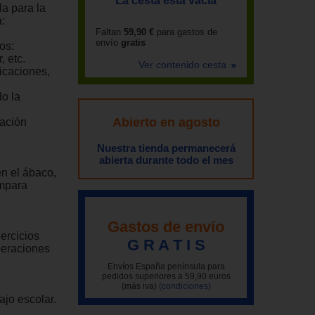
La cesta está vacía
a para la
:
Faltan
59,90 €
para gastos de
envío
gratis
os:
, etc.
Ver contenido cesta
licaciones,
o la
Abierto en agosto
cación
Nuestra tienda permanecerá
abierta durante todo el mes
n el ábaco,
ompara
Gastos de envío
ercicios
G R A T I S
peraciones
Envíos España península para
pedidos superiores a 59,90 euros
(más iva)
(condiciones)
ajo escolar.