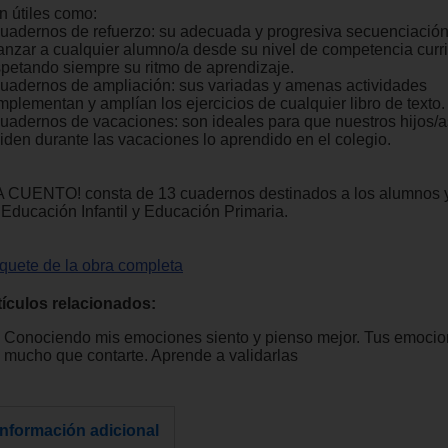
n útiles como:
Cuadernos de refuerzo: su adecuada y progresiva secuenciación
anzar a cualquier alumno/a desde su nivel de competencia curri
spetando siempre su ritmo de aprendizaje.
Cuadernos de ampliación: sus variadas y amenas actividades
mplementan y amplían los ejercicios de cualquier libro de texto.
Cuadernos de vacaciones: son ideales para que nuestros hijos/a
viden durante las vacaciones lo aprendido en el colegio.
A CUENTO! consta de 13 cuadernos destinados a los alumnos 
 Educación Infantil y Educación Primaria.
quete de la obra completa
tículos relacionados:
Conociendo mis emociones siento y pienso mejor. Tus emocio
mucho que contarte. Aprende a validarlas
Información adicional