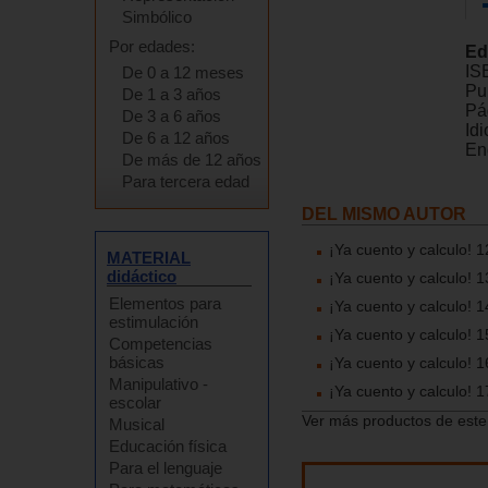
Simbólico
Por edades:
Ed
IS
De 0 a 12 meses
Pu
De 1 a 3 años
Pá
De 3 a 6 años
Id
De 6 a 12 años
En
De más de 12 años
Para tercera edad
DEL MISMO AUTOR
¡Ya cuento y calculo! 1
MATERIAL
didáctico
¡Ya cuento y calculo! 
Elementos para
¡Ya cuento y calculo! 
estimulación
¡Ya cuento y calculo! 
Competencias
básicas
¡Ya cuento y calculo! 
Manipulativo -
¡Ya cuento y calculo! 1
escolar
Ver más productos de este
Musical
Educación física
Para el lenguaje