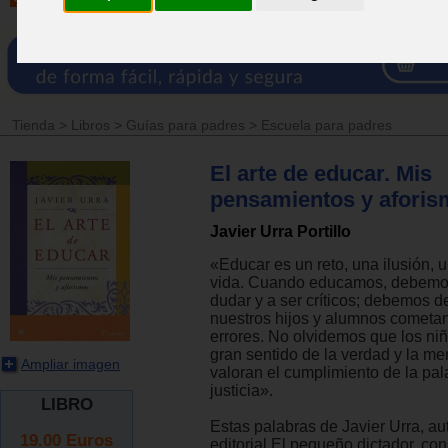
Tienda
>
Libros
>
Guías para padres
>
Escuela para padres
El arte de educar. Mis
pensamientos y aforis
Javier Urra Portillo
«Educar es un reto, una ilusión, 
vida. Cuando educamos, debemo
dudar y a ser críticos; debemos d
nuestros hijos y alumnos cometan
errores. No olvidemos que los ni
gran sentido de la verdad y la men
Ampliar imagen
valoran el cumplimiento de la pal
justicia».
LIBRO
Estas palabras de Javier Urra, aut
19.00
Euros
editorial El pequeño dictador, con