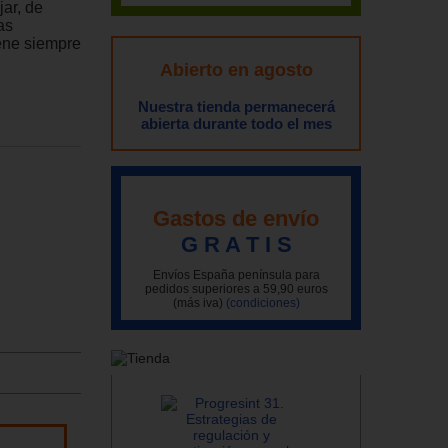
ar, de
as
iene siempre
Abierto en agosto
Nuestra tienda permanecerá
abierta durante todo el mes
Gastos de envío
G R A T I S
Envíos España península para
pedidos superiores a 59,90 euros
(más iva)
(condiciones)