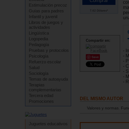
co
Estimulación precoz
ma
Guías para padres
7.62 Dólares*
pe
Infantil y juvenil
un
Libros de juegos y
actividades
Lingüística
Logopedia
Compartir en:
Pedagogía
Pruebas y protocolos
- I
- M
Psicología
Save
- P
Refuerzo escolar
- 
Salud
- S
Sociología
- 
Temas de autoayuda
- R
Terapias
complementarias
Tercera edad
DEL MISMO AUTOR
Promociones
Valores y normas. Func
Juguetes educativos