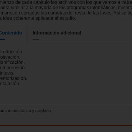
mienzo de cada capítulo los archivos con los que vamos a trabaj
nera similar a la mayoría de los programas informáticos, mientr
rmanecen cerradas las carpetas del resto de las fases. Así se t
a idea coherente aplicada al estudio.
Contenido
Información adicional
ntroducción.
otivación.
lanificación.
Comprensión.
íntesis.
Memorización.
elajación.
ión democrática y solidaria.