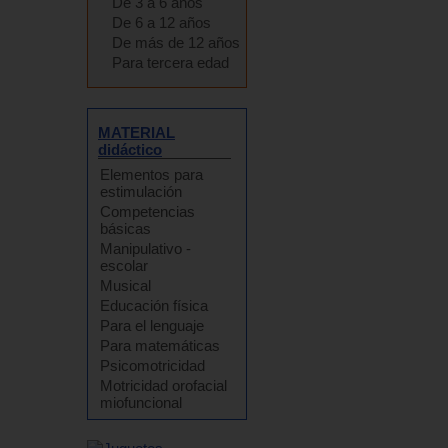
De 3 a 6 años
De 6 a 12 años
De más de 12 años
Para tercera edad
MATERIAL
didáctico
Elementos para
estimulación
Competencias
básicas
Manipulativo -
escolar
Musical
Educación física
Para el lenguaje
Para matemáticas
Psicomotricidad
Motricidad orofacial
miofuncional