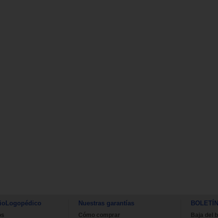
ioLogopédico
Nuestras garantías
BOLETÍ
os
Cómo comprar
Baja del b