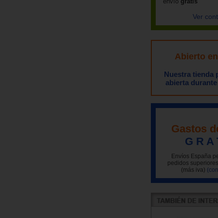
envío
gratis
Ver con
Abierto e
Nuestra tienda
abierta durante
Gastos d
G R A 
Envíos España pe
pedidos superiores
(más iva)
(con