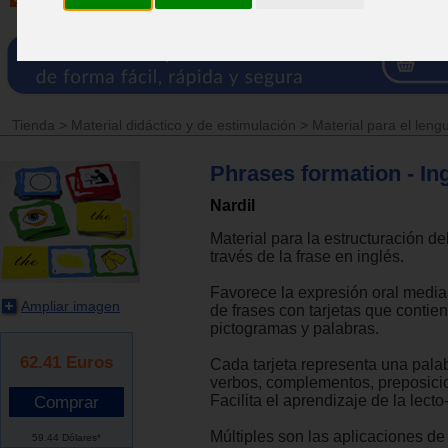
Tienda
>
Material didáctico y de estimulación
>
Material para el leng
Phrases formation - Ing
Nardil
Material para la estructuración de
través de la frase en inglés.
Favorece la expresión oral media
Ampliar imagen
de frases con tarjetas que contie
pictogramas y palabras.
62.41
Euros
Cada tarjeta representa una palab
verbos, complementos, preposici
Facilita el aprendizaje de la lecto-
Múltiples son las aplicaciones de 
59.44 Dólares*