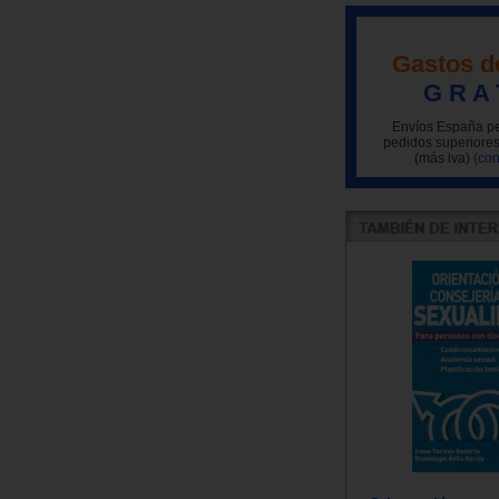
Gastos d
G R A 
Envíos España pe
pedidos superiores
(más iva)
(con