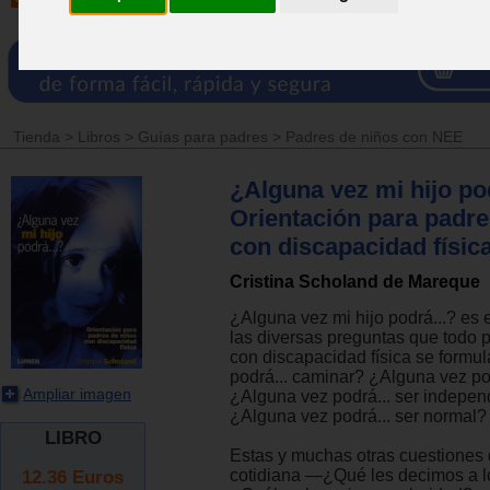
Tienda
>
Libros
>
Guías para padres
>
Padres de niños con NEE
¿Alguna vez mi hijo pod
Orientación para padre
con discapacidad físic
Cristina Scholand de Mareque
¿Alguna vez mi hijo podrá...? es
las diversas preguntas que todo 
con discapacidad física se formu
podrá... caminar? ¿Alguna vez po
Ampliar imagen
¿Alguna vez podrá... ser indepen
¿Alguna vez podrá... ser normal?
LIBRO
Estas y muchas otras cuestiones 
12.36
Euros
cotidiana —¿Qué les decimos a 