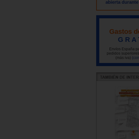
abierta durante
Gastos d
G R A 
Envíos España pe
pedidos superiores
(más iva)
(con