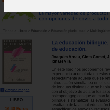
Tienda
>
Libros
>
Educación
>
Educación pluricultural
>
Multilingüism
La educación bilingüe
de educación.
Joaquim Arnau, Cinta Comet, J.
Ignasi Vila
En este libro nos proponemos revi
experiencia acumulada en estos 
especialmente aquella que se refi
introducción simultanea en el si
de lenguas distintas que se habla
Ampliar imagen
con el objetivo de aclarar los asp
psicopedagógicos que animan l
LIBRO
bilingüe, sistematizar las evaluac
resultado de la actual educación 
16.40
Euros
especificar los apoyos y recursos