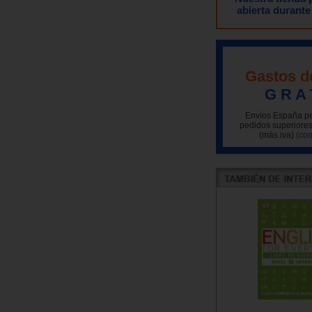
abierta durante
Gastos d
G R A 
Envíos España pe
pedidos superiores
(más iva)
(con