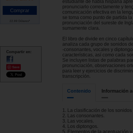
estudiante de habla hispana apr
pronunciarlo correctamente y ten
comunicación efectiva en la lengu
se toma como punto de partida la
22.89 Dólares*
pronunciación del sureste de Ingla
sumamente clara.
El libro de divide en cinco capítu
analiza cada grupo de sonidos de
-consonantes, vocales y diptongos
Compartir en:
características, así como cada son
Se incluyen listas de palabras par
pronunciación, observaciones orto
Save
para leer y ejercicios de discrimi
transcripción.
Contenido
Información a
1. La clasificación de los sonidos
2. Las consonantes.
3. Las vocales.
4. Los diptongos.
5. Elementos de la acentuación y