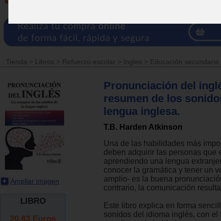
Tienda
>
Libros
>
Refuerzo escolar
>
Ingles
>
Educación secundaria
Pronunciación del ingl
resumen de los sonidos
lengua inglesa.
T.B. Harden Atkinson
Una de las habilidades más impo
deben adquirir las personas que 
aprendiendo una lengua extranje
conocer la gramática y tener un v
amplio- es la buena pronunciación
Ampliar imagen
contrario, la comunicación resulta
LIBRO
Este libro explica en forma sencil
sonidos del idioma inglés, con el 
20.63
Euros