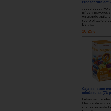
Preescritura acti
Juego educativo c
niños y mayores s
en grande apilando
sobre el tablero d
les ay...
16.25 €
Caja de letras m
minúsculas (76 p
Letras minúscula
Plástico de vivos 
imanes incrustado
letra. Buen apoyo 