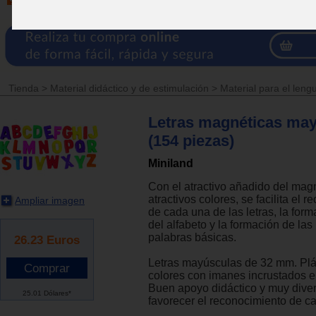
Tienda
>
Material didáctico y de estimulación
>
Material para el leng
Letras magnéticas ma
(154 piezas)
Miniland
Con el atractivo añadido del mag
atractivos colores, se facilita el 
Ampliar imagen
de cada una de las letras, la for
del alfabeto y la formación de las
palabras básicas.
26.23
Euros
Letras mayúsculas de 32 mm. Plá
colores con imanes incrustados en
Buen apoyo didáctico y muy diver
25.01 Dólares*
favorecer el reconocimiento de ca