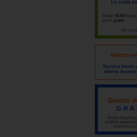
La cesta es
Faltan
59,90 €
para
envío
gratis
Ver con
Abierto e
Nuestra tienda
abierta durante
Gastos d
G R A 
Envíos España pe
pedidos superiores
(más iva)
(con