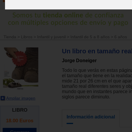
Tienda
>
Libros
>
Infantil y juvenil
>
Infantil de 5 a 8 años
>
6 años
Un libro en tamaño real
Jorge Doneiger
Todo lo que verás en estas pági
el tamaño que tiene en la realidad
mide 21 por 26 cm en el que apa
tamaño real diferentes seres y ob
mundo que en instantes parece i
siglos parece diminuto.
Ampliar imagen
LIBRO
Información adicional
18.00
Euros