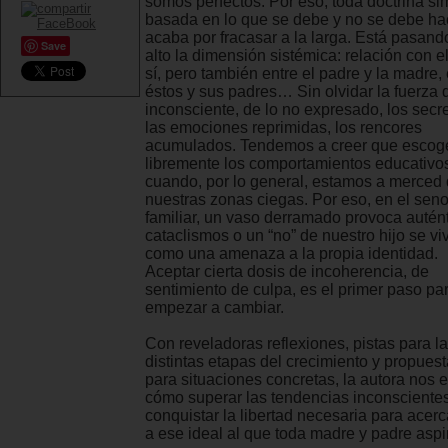
somos perfectos. Por eso, toda doctrina sim
basada en lo que se debe y no se debe ha
acaba por fracasar a la larga. Está pasand
Save
alto la dimensión sistémica: relación con el
sí, pero también entre el padre y la madre, 
éstos y sus padres… Sin olvidar la fuerza 
inconsciente, de lo no expresado, los secre
las emociones reprimidas, los rencores
acumulados. Tendemos a creer que esco
libremente los comportamientos educativo
cuando, por lo general, estamos a merced
nuestras zonas ciegas. Por eso, en el sen
familiar, un vaso derramado provoca autén
cataclismos o un “no” de nuestro hijo se vi
como una amenaza a la propia identidad.
Aceptar cierta dosis de incoherencia, de
sentimiento de culpa, es el primer paso pa
empezar a cambiar.
Con reveladoras reflexiones, pistas para l
distintas etapas del crecimiento y propues
para situaciones concretas, la autora nos
cómo superar las tendencias inconsciente
conquistar la libertad necesaria para acer
a ese ideal al que toda madre y padre aspi