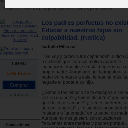
Tienda
>
Libros
>
Guías para padres
>
Escuela para padres
Los padres perfectos no exis
Educar a nuestros hijos sin
culpabilidad. (rustica)
Isabelle Filliozat
Ampliar imagen
"¡No voy a ceder a tus caprichos!” le dice 
a su bebé que llora sin motivo aparente.
LIBRO
Inconscientemente, se está dirigiendo a su
propio padre. Abrumado por la impotencia
5.95
Euros
poder enfrentarse a éste, le resulta más fác
negarle el poder a su hijo.
¿Gritas a los niños o se te escapa un cach
6.59 Dólares*
vez en cuando? ¿Evitas decir “no” por mie
que dejen de amarte? ¿Tienes preferencia
uno en concreto? ¿Te sientes incomprendi
frustrada o “quemada” en tu papel de mad
Aunque no nos gusten, son situaciones
frecuentes entre madres y padres porque
Compartir en: