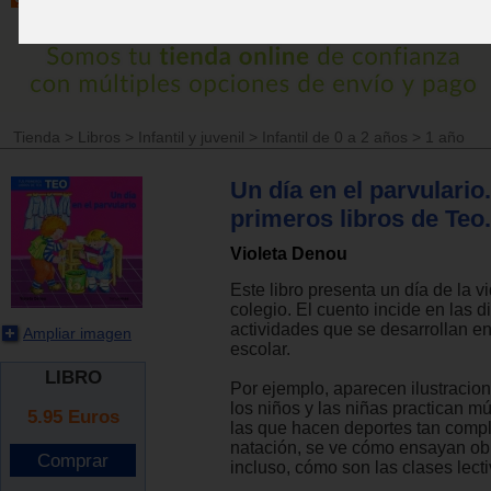
Tienda
>
Libros
>
Infantil y juvenil
>
Infantil de 0 a 2 años
>
1 año
Un día en el parvulario
primeros libros de Teo.
Violeta Denou
Este libro presenta un día de la v
colegio. El cuento incide en las di
actividades que se desarrollan en
Ampliar imagen
escolar.
LIBRO
Por ejemplo, aparecen ilustracio
los niños y las niñas practican mú
5.95
Euros
las que hacen deportes tan comp
natación, se ve cómo ensayan obr
incluso, cómo son las clases lecti